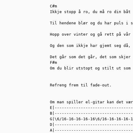
C#m

Ikkje stopp å ro, du må ro din båt 

Til hendene blør og du har puls i s
Hopp over vinter og gå rett på vår 

                                   
Og den som ikkje har gjemt seg då, 
Det går som det går, det som skjer 
F#m

Om du blir utstopt og stilt ut som 
Refreng frem til fade-out.

Om man spiller el-gitar kan det vær
E|---------------------------------
B|---------------------------------
G|\6/16-16-16-16-16\6/16-16-16-16-1
D|---------------------------------
A|---------------------------------