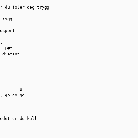
r du føler deg trygg 

 rygg 

dsport 

t 

  F#m

 diamant 

        B

, go go go 

edet er du kull 
