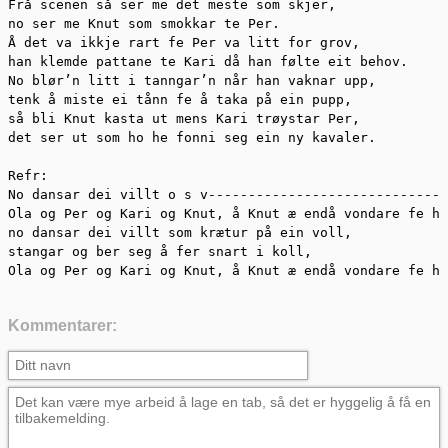
Frå scenen så ser me det meste som skjer,

no ser me Knut som smokkar te Per.

Å det va ikkje rart fe Per va litt for grov,

han klemde pattane te Kari då han følte eit behov.

No blør’n litt i tanngar’n når han vaknar upp,

tenk å miste ei tånn fe å taka på ein pupp,

så bli Knut kasta ut mens Kari trøystar Per,

det ser ut som ho he fonni seg ein ny kavaler.

Refr:

No dansar dei villt o s v------------------------------
Ola og Per og Kari og Knut, å Knut æ endå vondare fe ha
no dansar dei villt som krætur på ein voll,

stangar og ber seg å fer snart i koll,

Ola og Per og Kari og Knut, å Knut æ endå vondare fe ha
Kommentarer: