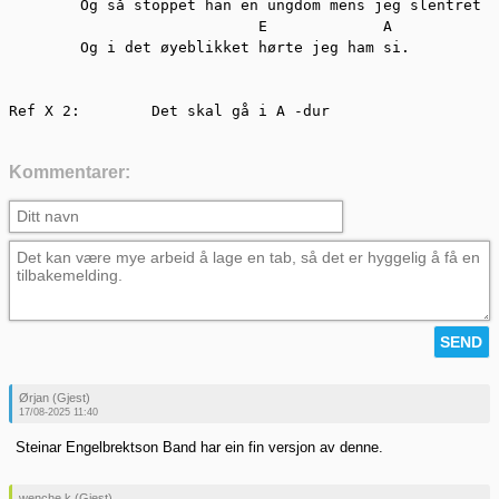
	Og så stoppet han en ungdom mens jeg slentret rett forbi,

			    E		  A

	Og i det øyeblikket hørte jeg ham si.

Ref X 2:	Det skal gå i A -dur
Kommentarer:
Ørjan (Gjest)
17/08-2025 11:40
Steinar Engelbrektson Band har ein fin versjon av denne.
wenche k (Gjest)