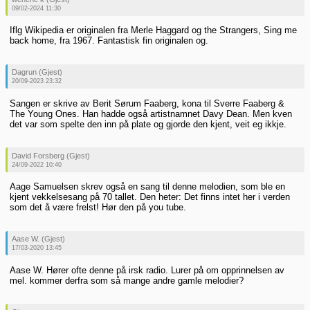
09/02-2024 11:30
Iflg Wikipedia er originalen fra Merle Haggard og the Strangers, Sing me
back home, fra 1967. Fantastisk fin originalen og.
Dagrun (Gjest)
20/09-2023 23:32
Sangen er skrive av Berit Sørum Faaberg, kona til Sverre Faaberg &
The Young Ones. Han hadde også artistnamnet Davy Dean. Men kven
det var som spelte den inn på plate og gjorde den kjent, veit eg ikkje.
David Forsberg (Gjest)
24/09-2022 10:40
Aage Samuelsen skrev også en sang til denne melodien, som ble en
kjent vekkelsesang på 70 tallet. Den heter: Det finns intet her i verden
som det å være frelst! Hør den på you tube.
Aase W. (Gjest)
17/03-2020 13:45
Aase W. Hører ofte denne på irsk radio. Lurer på om opprinnelsen av
mel. kommer derfra som så mange andre gamle melodier?