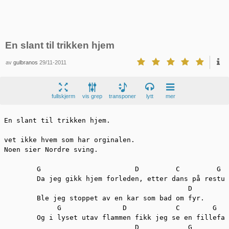
En slant til trikken hjem
av
gulbranos
29/11-2011
fullskjerm
vis grep
transponer
lytt
mer
En slant til trikken hjem.

vet ikke hvem som har orginalen.

Noen sier Nordre sving.

	G	 		D   	  C	    G		

	Da jeg gikk hjem forleden, etter dans på resturant.

					     D

	Ble jeg stoppet av en kar som bad om fyr.

	     G	  	     D 		  C	   G

	Og i lyset utav flammen fikk jeg se en fillefant,

				D	     G		(D)
