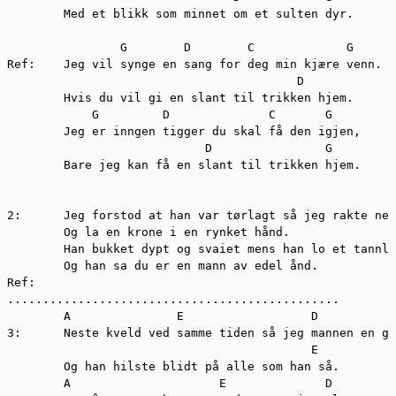
	Med et blikk som minnet om et sulten dyr.

	        G	 D	  C		G

Ref:	Jeg vil synge en sang for deg min kjære venn.

					 D

	Hvis du vil gi en slant til trikken hjem.

	    G	      D		     C	     G

	Jeg er inngen tigger du skal få den igjen,

			    D		     G			

	Bare jeg kan få en slant til trikken hjem.

2:	Jeg forstod at han var tørlagt så jeg rakte neven fram.

	Og la en krone i en rynket hånd.

	Han bukket dypt og svaiet mens han lo et tannløs smil.

	Og han sa du er en mann av edel ånd.

Ref:	

...............................................     

	A		E	           D        	  A              		   

3:	Neste kveld ved samme tiden så jeg mannen en gang til.

					   E

	Og han hilste blidt på alle som han så.

	A	  	      E		     D		   A
