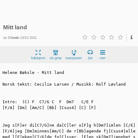
Mitt land
av
Chwalo
13/12-2011
fullskjerm
vis grep
transponer
lytt
mer
Helene Bøksle - Mitt land

Norsk tekst: Cecilie Larsen / Musikk: Rolf Løvland

Intro:  (C) F  C7/G C  F  Dm7   C/E F

[F/A] [Dm] [Am/C] [Bb] [Csus4] [C] [F]

Jeg s[F]er di[C7/G]ne da[C]ler o[F]g h[Dm7]imlen [C/E]s
[F/A]jeg [Dm]minnes[Am/C] de r[Bb]agende fj[Csus4]eller
med l[F]eken[C7/G]de fo[C]sser, [F]en sk[Dm7]jønnhet så