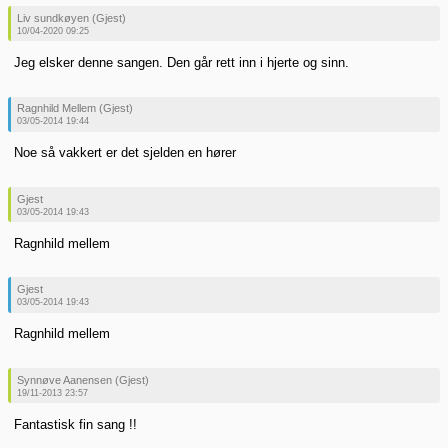
Liv sundkøyen (Gjest)
10/04-2020 09:25
Jeg elsker denne sangen. Den går rett inn i hjerte og sinn.
Ragnhild Mellem (Gjest)
03/05-2014 19:44
Noe så vakkert er det sjelden en hører
Gjest
03/05-2014 19:43
Ragnhild mellem
Gjest
03/05-2014 19:43
Ragnhild mellem
Synnøve Aanensen (Gjest)
19/11-2013 23:57
Fantastisk fin sang !!