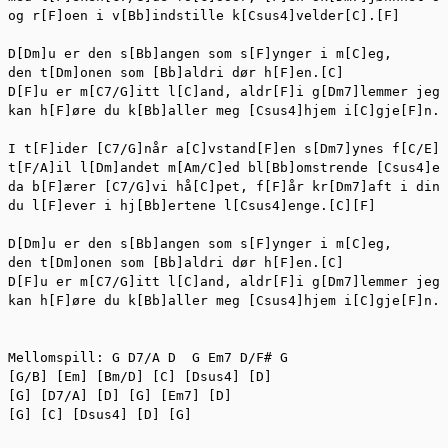
og r[F]oen i v[Bb]indstille k[Csus4]velder[C].[F]

D[Dm]u er den s[Bb]angen som s[F]ynger i m[C]eg,

den t[Dm]onen som [Bb]aldri dør h[F]en.[C]

D[F]u er m[C7/G]itt l[C]and, aldr[F]i g[Dm7]lemmer jeg 
kan h[F]øre du k[Bb]aller meg [Csus4]hjem i[C]gje[F]n.

I t[F]ider [C7/G]når a[C]vstand[F]en s[Dm7]ynes f[C/E]o
t[F/A]il l[Dm]andet m[Am/C]ed bl[Bb]omstrende [Csus4]en
da b[F]ærer [C7/G]vi hå[C]pet, f[F]år kr[Dm7]aft i din 
du l[F]ever i hj[Bb]ertene l[Csus4]enge.[C][F]

D[Dm]u er den s[Bb]angen som s[F]ynger i m[C]eg,

den t[Dm]onen som [Bb]aldri dør h[F]en.[C]

D[F]u er m[C7/G]itt l[C]and, aldr[F]i g[Dm7]lemmer jeg 
kan h[F]øre du k[Bb]aller meg [Csus4]hjem i[C]gje[F]n.

Mellomspill: G D7/A D  G Em7 D/F# G

[G/B] [Em] [Bm/D] [C] [Dsus4] [D]

[G] [D7/A] [D] [G] [Em7] [D]

[G] [C] [Dsus4] [D] [G]
