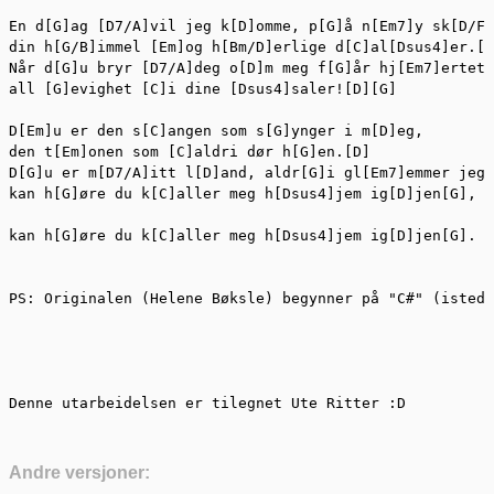
En d[G]ag [D7/A]vil jeg k[D]omme, p[G]å n[Em7]y sk[D/F#
din h[G/B]immel [Em]og h[Bm/D]erlige d[C]al[Dsus4]er.[D
Når d[G]u bryr [D7/A]deg o[D]m meg f[G]år hj[Em7]ertet 
all [G]evighet [C]i dine [Dsus4]saler![D][G]

D[Em]u er den s[C]angen som s[G]ynger i m[D]eg,

den t[Em]onen som [C]aldri dør h[G]en.[D]

D[G]u er m[D7/A]itt l[D]and, aldr[G]i gl[Em7]emmer jeg 
kan h[G]øre du k[C]aller meg h[Dsus4]jem ig[D]jen[G],

kan h[G]øre du k[C]aller meg h[Dsus4]jem ig[D]jen[G].

PS: Originalen (Helene Bøksle) begynner på "C#" (istede
Denne utarbeidelsen er tilegnet Ute Ritter :D
Andre versjoner: