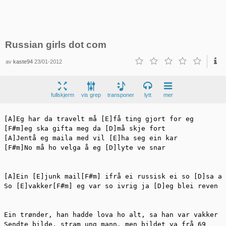
Russian girls dot com
av
kaste94
23/01-2012
fullskjerm
vis grep
transponer
lytt
mer
[A]Eg har da travelt må [E]få ting gjort for eg

[F#m]eg ska gifta meg da [D]må skje fort

[A]Jentå eg maila med vil [E]ha seg ein kar

[F#m]No må ho velga å eg [D]lyte ve snar

[A]Ein [E]junk mail[F#m] ifrå ei russisk ei so [D]sa at
So [E]vakker[F#m] eg var so ivrig ja [D]eg blei reven [
Ein trønder, han hadde lova ho alt, sa han var vakker o
Sendte bilde, stram ung mann, men bildet va frå 69
