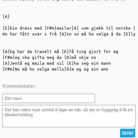
[A]

[E]Ein drøss med [F#m]mailar[A] som gjekk til norske [E
Ho har fått svar i frå [A]to so må ho velga å da [E]lyt
[A]Eg har da travelt må [E]få ting gjort for eg

[F#m]eg ska gifta meg da [D]må skje no

[A]Jentå eg maila med vil [E]ha seg ein mann

[F#m]No må ho velga mello[D]m eg og ein ann
Kommentarer: