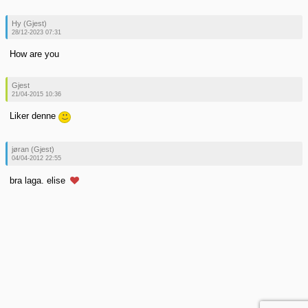
Hy (Gjest)
28/12-2023 07:31
How are you
Gjest
21/04-2015 10:36
Liker denne
jøran (Gjest)
04/04-2012 22:55
bra laga. elise