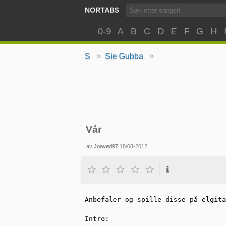
NORTABS
0-9
A
B
C
D
E
F
G
H
»
»
S
Sie Gubba
Vår
av
Joaved97
18/08-2012
Anbefaler og spille disse på elgita
Intro:
