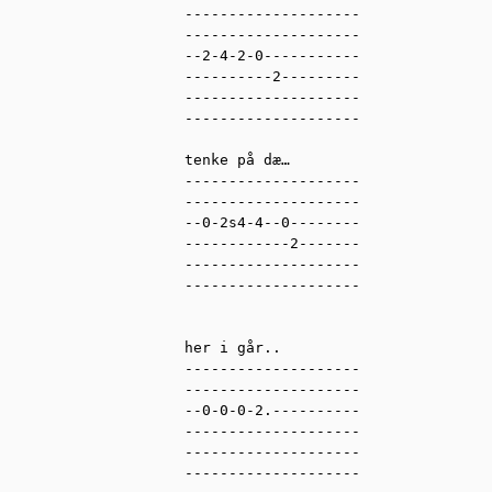
--------------------

--------------------

--2-4-2-0-----------

----------2---------

--------------------

--------------------

tenke på dæ…

--------------------

--------------------

--0-2s4-4--0--------

------------2-------

--------------------

--------------------

her i går..

--------------------

--------------------

--0-0-0-2.----------

--------------------

--------------------

--------------------
