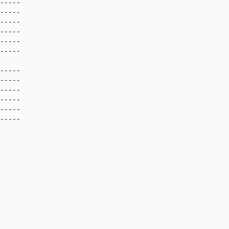
-----

-----

-----

-----

-----

-----

-----

-----

-----

-----

-----

-----
