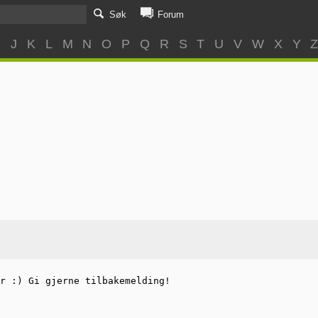
Søk
Forum
I
J
K
L
M
N
O
P
Q
R
S
T
U
V
W
X
Y
r :) Gi gjerne tilbakemelding!
