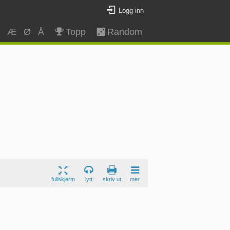
Logg inn
Z
Æ
Ø
Å
Topp
Random
fullskjerm
lytt
skriv ut
mer