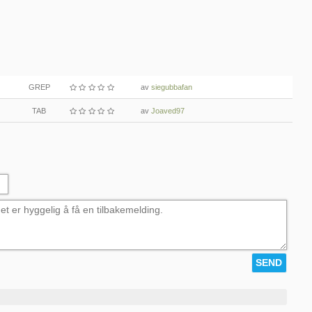
GREP
av
siegubbafan
TAB
av
Joaved97