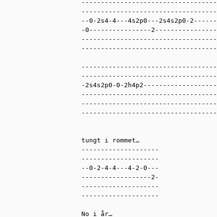
-----------------------------------
-----------------------------------
--0-2s4-4---4s2p0---2s4s2p0-2------
-0----------------2----------------
-----------------------------------
-----------------------------------
-----------------------------------
-----------------------------------
-2s4s2p0-0-2h4p2-------------------
-----------------------------------
-----------------------------------
-----------------------------------
tungt i rommet… 

--------------------

--------------------

--0-2-4-4---4-2-0---

------------------2-

--------------------

--------------------

No i år…
