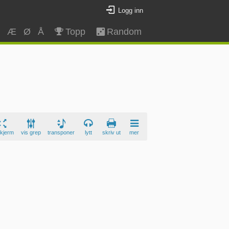
Logg inn
Z
Æ
Ø
Å
Topp
Random
skjerm
vis grep
transponer
lytt
skriv ut
mer