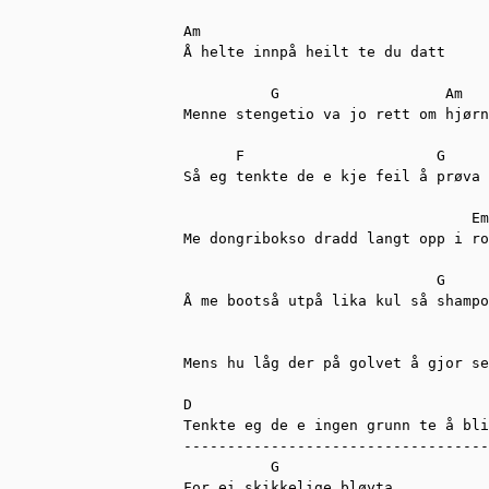
Am

Å helte innpå heilt te du datt

          G                   Am

Menne stengetio va jo rett om hjørn
      F                      G

Så eg tenkte de e kje feil å prøva 
                                 Em

Me dongribokso dradd langt opp i ro
                             G

Å me bootså utpå lika kul så shampo
                                   
Mens hu låg der på golvet å gjor se
D                                  
Tenkte eg de e ingen grunn te å bli
-----------------------------------
          G

For ei skikkelige bløyta
