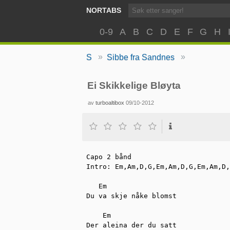
NORTABS
0-9
A
B
C
D
E
F
G
H
»
»
S
Sibbe fra Sandnes
Ei Skikkelige Bløyta
av
turboaltibox
09/10-2012
Capo 2 bånd

Intro: Em,Am,D,G,Em,Am,D,G,Em,Am,D,
   Em          

Du va skje nåke blomst

    Em

Der aleina der du satt
