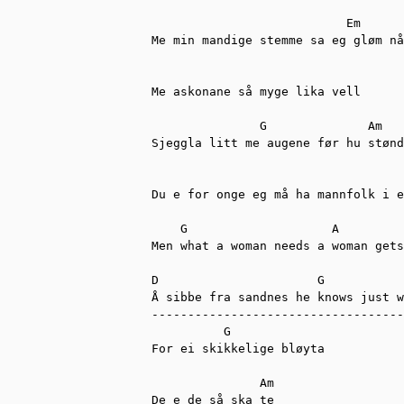
                           Em

Me min mandige stemme sa eg gløm nå
Me askonane så myge lika vell

               G              Am

Sjeggla litt me augene før hu stønd
                                   
Du e for onge eg må ha mannfolk i e
    G                    A

Men what a woman needs a woman gets
D                      G

Å sibbe fra sandnes he knows just w
-----------------------------------
          G

For ei skikkelige bløyta

               Am

De e de så ska te
