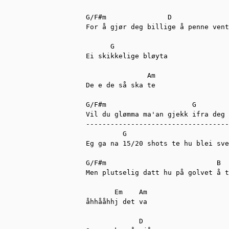
G/F#m               D              
For å gjør deg billige å penne vent
      G

Ei skikkelige bløyta

               Am

De e de så ska te

G/F#m                     G 

Vil du glømma ma'an gjekk ifra deg 
-----------------------------------
         G                         
Eg ga na 15/20 shots te hu blei sve
G/F#m                           B

Men plutselig datt hu på golvet å t
       Em    Am

åhhååhhj det va

             D
