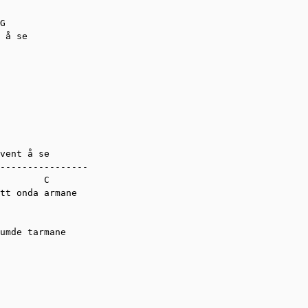
G

 å se

vent å se

----------------

        C

tt onda armane

umde tarmane
