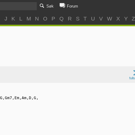
Søk
Forum
I
J
K
L
M
N
O
P
Q
R
S
T
U
V
W
X
Y
full
G,Gm7,Em,Am,D,G,
