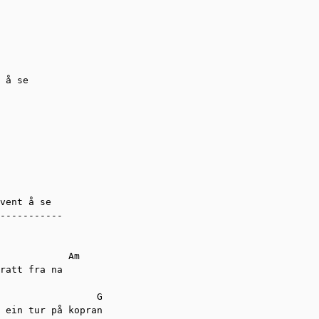
 å se

         

vent å se

-----------

            Am

ratt fra na

                 G

 ein tur på kopran
