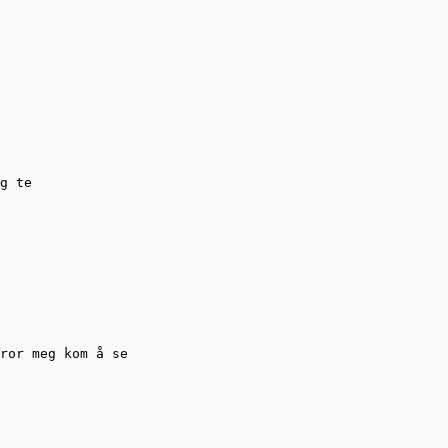
g te

ror meg kom å se
