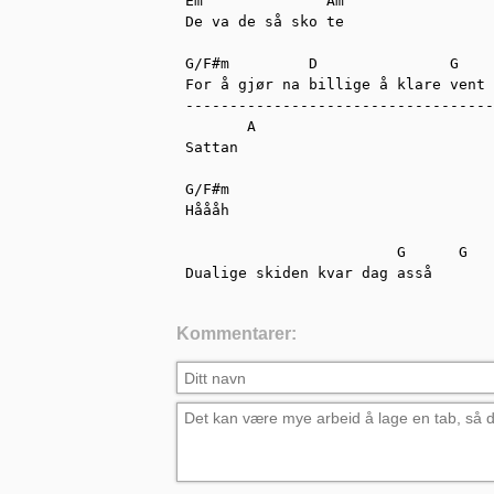
Em              Am

De va de så sko te

G/F#m         D               G

For å gjør na billige å klare vent 
-----------------------------------
       A 

Sattan

G/F#m

Håååh

                        G      G

Dualige skiden kvar dag asså
Kommentarer: