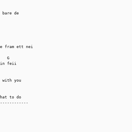
 bare de

e fram ett nei

   G

in feii

 with you

hat to do

------------
