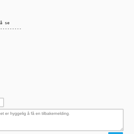
å se

---------
