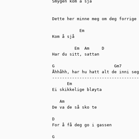
Smygen kom å sjå

Dette her minne meg om deg forrige 
           Em

Kom å sjå

         Em  Am     D

Har du sitt, sattan

G                        Gm7

Åhhåhh, har hu hatt alt de inni seg

-----------------------------------
      Em

Ei skikkelige bløyta

   Am

De va de så sko te

D

For å få deg go i gassen

G
