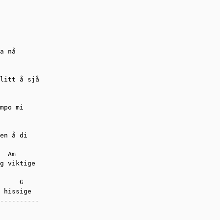
a nå

litt å sjå

mpo mi

en å di

  Am

g viktige

     G

 hissige

----------
