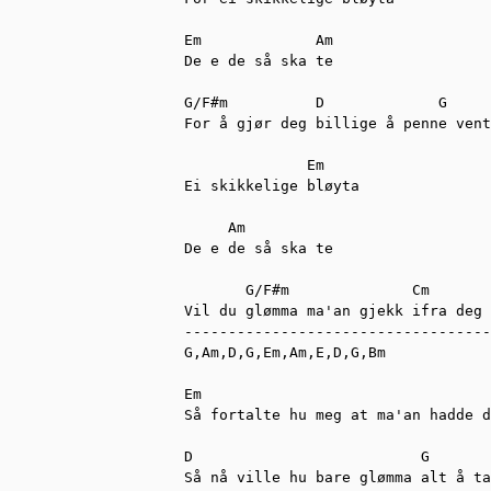
Em             Am

De e de så ska te

G/F#m          D             G

For å gjør deg billige å penne vent
              Em

Ei skikkelige bløyta

     Am 

De e de så ska te

       G/F#m              Cm       
Vil du glømma ma'an gjekk ifra deg 
-----------------------------------
G,Am,D,G,Em,Am,E,D,G,Bm

Em                                 
Så fortalte hu meg at ma'an hadde d
D                          G       
Så nå ville hu bare glømma alt å ta