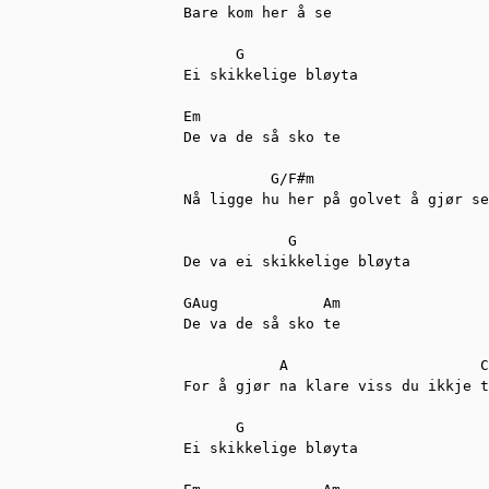
Bare kom her å se

      G

Ei skikkelige bløyta

Em

De va de så sko te

          G/F#m

Nå ligge hu her på golvet å gjør se
            G           

De va ei skikkelige bløyta

GAug            Am

De va de så sko te

           A                      C

For å gjør na klare viss du ikkje t
      G

Ei skikkelige bløyta
