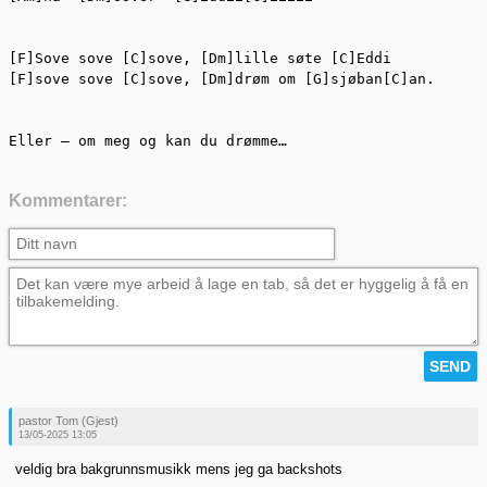
[F]Sove sove [C]sove, [Dm]lille søte [C]Eddi

[F]sove sove [C]sove, [Dm]drøm om [G]sjøban[C]an.

Eller – om meg og kan du drømme…
Kommentarer:
pastor Tom (Gjest)
13/05-2025 13:05
veldig bra bakgrunnsmusikk mens jeg ga backshots