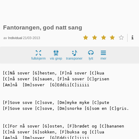
Fantorangen, god natt sang
av
Individual
21/03-2013
fullskjerm
vis grep
transponer
lytt
mer
[C]Nå sover [G]hesten, [F]nå sover [C]kua

[C]nå sover [G]sauen, [F]nå sover [C]grisen

[Am]nå  [Dm]sover  [G]Eddii[C]iiiii

[F]Sove sove [C]sove, [Dm]myke myke [C]pute

[F]Sove sove [C]sove, [Dm]snorke [G]som en [C]gris.

[C]For nå sover [G]osten, [F]brødet og [C]bananen

[C]nå sover [G]sokken, [F]buksa og [C]lua

[Am]nå  [Dm]sover  [G]Eddii[C]iiiii
