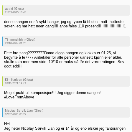
astrid (Gjest)
21/03-2025 10:43
denne sangen er så sykt banger, jeg og typen lå til den i natt. hotteste
sexen jeg har hatt noen gang!!!! anbelfales 110 prosent!!!!!!!!!!!!!!!!!!!!!!1
Timmmehhhh (Gjest)
23/10-2024 01:26
Fitte bra sang????????Dama digga sangen og klokka er 01:25, vi
begynte å le???? Anbefaler for alle personer uansett kjønn eller alder,
skulle rata mer men side. 10/10 er maks så får det være ratingen. Sov
godt eddiiii
Kim Karlsen (Gjest)
28/11-2021 19:43
Meget praktfull komposisjon!!! Jeg digger denne sangen!
#LoveFromAbove
Nicolay Sørvik Lian (Gjest)
07/02-2021 03:22
Hei
Jeg heter Nicolay Sørvik Lian og er 14 år og eno elsker jeg fantorangen