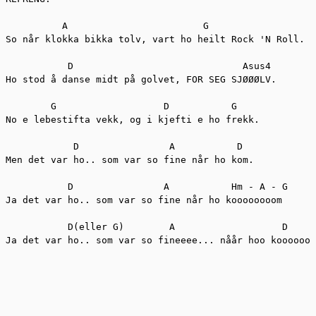
          A                        G

So når klokka bikka tolv, vart ho heilt Rock 'N Roll.

           D                              Asus4

Ho stod å danse midt på golvet, FOR SEG SJØØØLV.

        G                   D           G

No e lebestifta vekk, og i kjefti e ho frekk.

            D                A           D

Men det var ho.. som var so fine når ho kom.

           D                A           Hm - A - G	

Ja det var ho.. som var so fine når ho koooooooom

           D(eller G)        A                   D

Ja det var ho.. som var so fineeee... nåår hoo koooooom