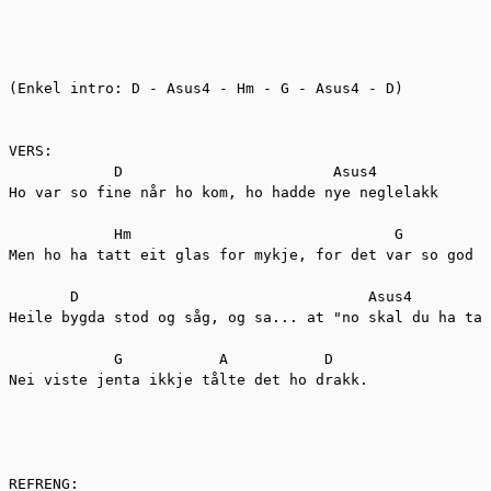
(Enkel intro: D - Asus4 - Hm - G - Asus4 - D)

VERS:

            D                        Asus4

Ho var so fine når ho kom, ho hadde nye neglelakk

            Hm                              G

Men ho ha tatt eit glas for mykje, for det var so god k
       D                                 Asus4

Heile bygda stod og såg, og sa... at "no skal du ha tak
            G           A           D              

Nei viste jenta ikkje tålte det ho drakk.

REFRENG:
