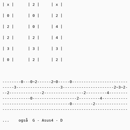
| x |      | 2 |     | x | 

| 0 |      | 0 |     | 2 |

| 2 |      | 0 |     | 4 |

| 2 |      | 2 |     | 4 |

| 3 |      | 3 |     | 3 |

| 0 |      | 2 |     | 2 |

--------0---0~2------2~0-----0-------------------------
-----3-------------------3----------------------2~3~2--
--2--------------2-----------------2---------4---------
------------0-------------------2---------4------------
-----------------------------0---------2---------------
-------------------------------------------------------
...    også  G - Asus4 - D
