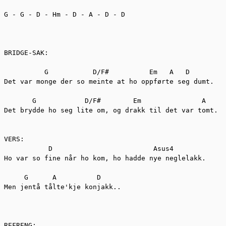
G - G - D - Hm - D - A - D - D

BRIDGE-SAK:

          G	      D/F#          Em   A   D

Det var monge der so meinte at ho oppførte seg dumt.

       G            D/F#	Em               A

Det brydde ho seg lite om, og drakk til det var tomt.

VERS:	 

           D                         Asus4

Ho var so fine når ho kom, ho hadde nye neglelakk.

     G      A          D

Men jentå tålte'kje konjakk..

REFRENG:
