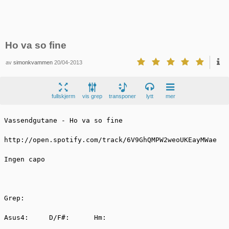
Ho va so fine
av
simonkvammen
20/04-2013
fullskjerm
vis grep
transponer
lytt
mer
Vassendgutane - Ho va so fine 

http://open.spotify.com/track/6V9GhQMPW2weoUKEayMWae

Ingen capo

Grep:

Asus4:     D/F#:      Hm:
