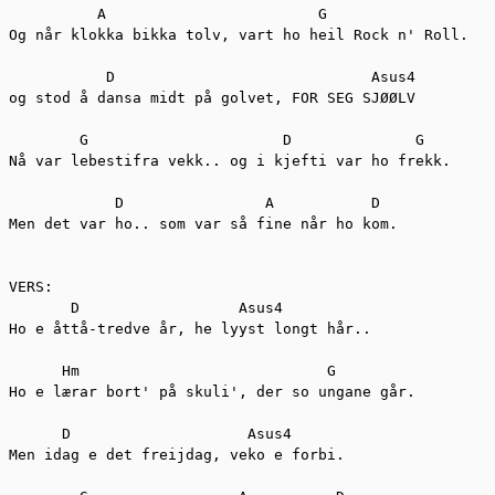
          A                        G

Og når klokka bikka tolv, vart ho heil Rock n' Roll.

           D                             Asus4	

og stod å dansa midt på golvet, FOR SEG SJØØLV

        G                      D              G        
Nå var lebestifra vekk.. og i kjefti var ho frekk.

            D                A           D

Men det var ho.. som var så fine når ho kom.

VERS:

       D                  Asus4

Ho e åttå-tredve år, he lyyst longt hår..

      Hm                            G

Ho e lærar bort' på skuli', der so ungane går.

      D                    Asus4

Men idag e det freijdag, veko e forbi.
