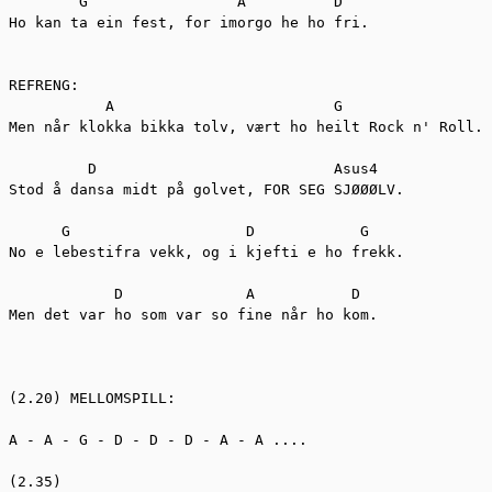
        G                 A          D

Ho kan ta ein fest, for imorgo he ho fri.

REFRENG:

           A                         G

Men når klokka bikka tolv, vært ho heilt Rock n' Roll.

         D                           Asus4

Stod å dansa midt på golvet, FOR SEG SJØØØLV.

      G                    D            G

No e lebestifra vekk, og i kjefti e ho frekk.

            D              A           D

Men det var ho som var so fine når ho kom.

(2.20) MELLOMSPILL:

A - A - G - D - D - D - A - A ....

(2.35)
