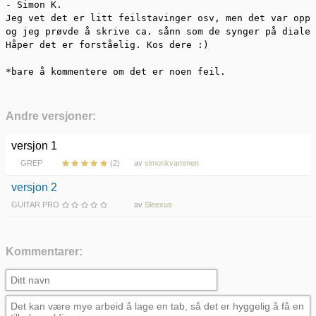
- Simon K.

Jeg vet det er litt feilstavinger osv, men det var oppr
og jeg prøvde å skrive ca. sånn som de synger på dialek
Håper det er forståelig. Kos dere :)

*bare å kommentere om det er noen feil.
Andre versjoner:
versjon 1
GREP
(2)
av
simonkvammen
versjon 2
GUITAR PRO
av
Sleexus
Kommentarer: