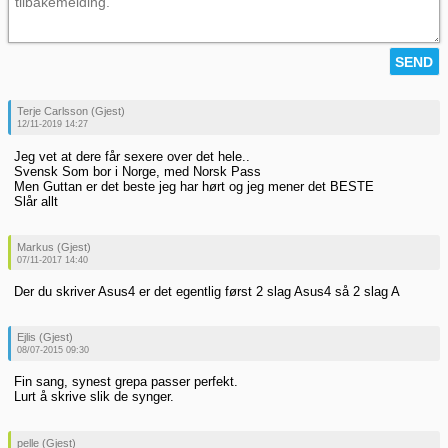
Terje Carlsson (Gjest)
12/11-2019 14:27
Jeg vet at dere får sexere over det hele..
Svensk Som bor i Norge, med Norsk Pass
Men Guttan er det beste jeg har hørt og jeg mener det BESTE
Slår allt
Markus (Gjest)
07/11-2017 14:40
Der du skriver Asus4 er det egentlig først 2 slag Asus4 så 2 slag A
Ejlis (Gjest)
08/07-2015 09:30
Fin sang, synest grepa passer perfekt.
Lurt å skrive slik de synger.
pelle (Gjest)