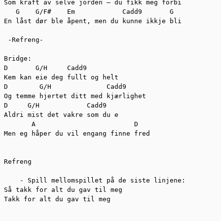
Som kraft av selve jorden – du fikk meg forbi

   G    G/F#    Em            Cadd9       G

En låst dør ble åpent, men du kunne ikkje bli

 -Refreng-

Bridge:

D       G/H     Cadd9 

Kem kan eie deg fullt og helt

D        G/H              Cadd9

Og temme hjertet ditt med kjærlighet

D     G/H            Cadd9

Aldri mist det vakre som du e

       A                         D

Men eg håper du vil engang finne fred

Refreng

    - Spill mellomspillet på de siste linjene:

Så takk for alt du gav til meg

Takk for alt du gav til meg
