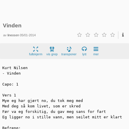
Vinden
av
lineosen
05/01-2014
fullskjerm
vis grep
transponer
lytt
mer
Kurt Nilsen

- Vinden

Capo: 1

Vers 1

Mye eg har gjørt no, du tok meg med

Med deg så kom livet, som er skred

Før va eg forskitig, du gav meg sans for fart

Eg ligger no i stille vann, men seilet mitt er klart

Refreng:
