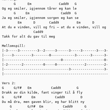
      G      Em              Cadd9   G

Og eg smiler, igjennom tårer eg kan le

      G     Em                Cadd9  G

Ja eg smiler, igjennom sorgen eg kan se

        Em      D       Cadd9         Em      D       A

At du e vinden, vill og fri – at du e vinden, vill og f
                Cadd9

Takk for alt du gav til meg

Mellomspill:

|-3-----3---------3--2-----3------3-----3-------3---3--
|----3---------3--------0------------3-------3------3--
|-----------------------------0---------------------0--
|-2-------2----------0-----0--------------2---------2--
|---------------------------------3-----------------3--
|------------------------------------------------------
Vers 2:

G     G/F#   Em          Cadd9        G

Drakk av din kilde, fant vinger til å fly

G     G/F#     Em          Cadd9        D

Du må dra, men gaven blir, eg har blitt ny

    G        G/F#  Em          Cadd9      G
