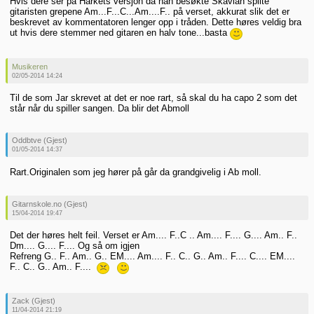
Hvis dere ser på Harkets versjon da han besøkte Skavlan spilte
gitaristen grepene Am...F...C...Am....F.. på verset, akkurat slik det er
beskrevet av kommentatoren lenger opp i tråden. Dette høres veldig bra
ut hvis dere stemmer ned gitaren en halv tone...basta
Musikeren
02/05-2014 14:24
Til de som Jar skrevet at det er noe rart, så skal du ha capo 2 som det
står når du spiller sangen. Da blir det Abmoll
Oddbtve (Gjest)
01/05-2014 14:37
Rart.Originalen som jeg hører på går da grandgivelig i Ab moll.
Gitarnskole.no (Gjest)
15/04-2014 19:47
Det der høres helt feil. Verset er Am.... F..C .. Am.... F.... G.... Am.. F..
Dm.... G.... F.... Og så om igjen
Refreng G.. F.. Am.. G.. EM.... Am.... F.. C.. G.. Am.. F.... C.... EM....
F.. C.. G.. Am.. F....
Zack (Gjest)
11/04-2014 21:19