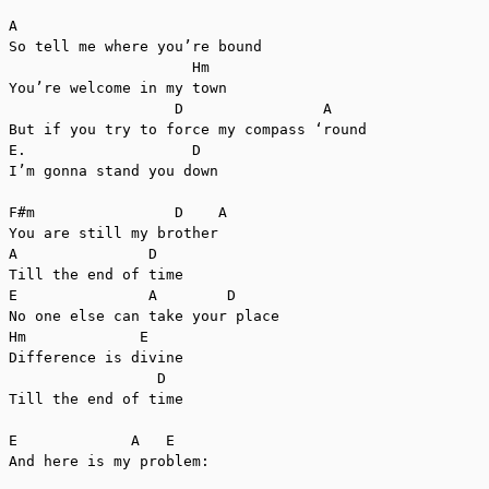
A                       

So tell me where you’re bound

                     Hm

You’re welcome in my town

                   D                A

But if you try to force my compass ‘round

E.                   D

I’m gonna stand you down

F#m                D    A

You are still my brother

A               D

Till the end of time

E               A        D

No one else can take your place

Hm             E

Difference is divine

                 D

Till the end of time

E             A   E

And here is my problem:
