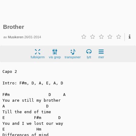
Brother
av
Musikeren
26/01-2014
fullskjerm
vis grep
transponer
lytt
mer
Capo 2

Intro: F#m, D, A, E, A, D

F#m                D     A

You are still my brother

A                 D

Till the end of time

E            F#m       D

You and I we lost our way

E             Hm

Differences of mind
