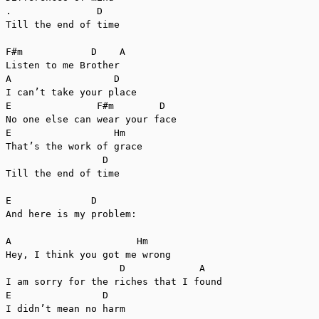
.               D

Till the end of time

F#m            D    A

Listen to me Brother

A                  D

I can’t take your place

E               F#m        D   

No one else can wear your face

E                  Hm

That’s the work of grace

                 D

Till the end of time

E              D

And here is my problem:

A                      Hm

Hey, I think you got me wrong

                    D             A

I am sorry for the riches that I found

E                D  

I didn’t mean no harm
