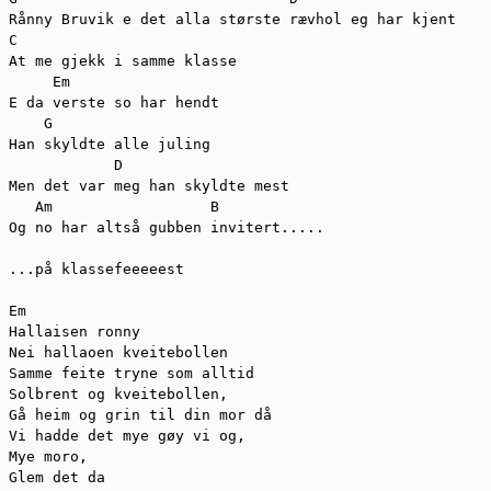
Rånny Bruvik e det alla største rævhol eg har kjent

C

At me gjekk i samme klasse

     Em

E da verste so har hendt

    G

Han skyldte alle juling

            D

Men det var meg han skyldte mest

   Am                  B

Og no har altså gubben invitert.....

...på klassefeeeeest

Em 

Hallaisen ronny

Nei hallaoen kveitebollen

Samme feite tryne som alltid

Solbrent og kveitebollen,

Gå heim og grin til din mor då

Vi hadde det mye gøy vi og,

Mye moro,

Glem det da
