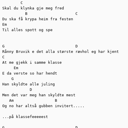
        C

Skal du klynka gje meg fred

          B                     C

Du ska få krypa heim fra festen

Em

Til alles spott og spe

G                               D

Rånny Bruvik e det alla største rævhol eg har kjent

C

At me gjekk i samme klasse

     Em

E da verste so har hendt

    G

Han skyldte alle juling

            D

Men det var meg han skyldte mest

   Am                  B

Og no har altså gubben invitert.....

...på klassefeeeeest

G                               D
