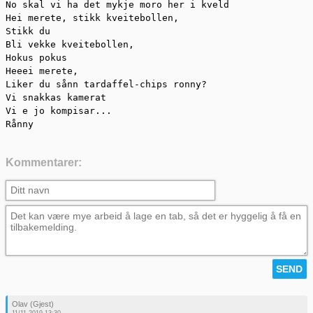
No skal vi ha det mykje moro her i kveld

Hei merete, stikk kveitebollen,

Stikk du

Bli vekke kveitebollen,

Hokus pokus

Heeei merete,

Liker du sånn tardaffel-chips ronny?

Vi snakkas kamerat

Vi e jo kompisar...

Rånny
Kommentarer:
Olav (Gjest)
11/11-2019 13:30