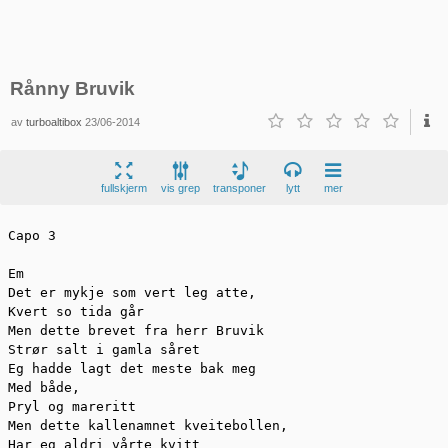
Rånny Bruvik
av
turboaltibox
23/06-2014
fullskjerm
vis grep
transponer
lytt
mer
Capo 3

Em

Det er mykje som vert leg atte,

Kvert so tida går

Men dette brevet fra herr Bruvik

Strør salt i gamla såret

Eg hadde lagt det meste bak meg

Med både,

Pryl og mareritt

Men dette kallenamnet kveitebollen,

Har eg aldri vårte kvitt
