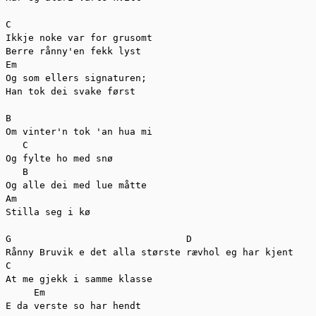
C 

Ikkje noke var for grusomt

Berre rånny'en fekk lyst

Em

Og som ellers signaturen;

Han tok dei svake først

B 

Om vinter'n tok 'an hua mi

   C

Og fylte ho med snø

   B

Og alle dei med lue måtte

Am

Stilla seg i kø

G                               D

Rånny Bruvik e det alla største rævhol eg har kjent

C

At me gjekk i samme klasse

     Em

E da verste so har hendt
