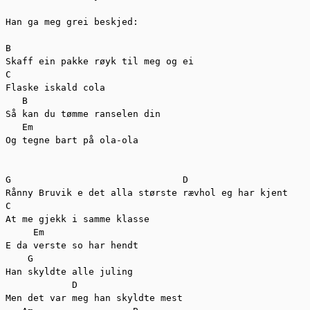
Han ga meg grei beskjed:

B

Skaff ein pakke røyk til meg og ei

C

Flaske iskald cola

   B

Så kan du tømme ranselen din

   Em

Og tegne bart på ola-ola

G                               D

Rånny Bruvik e det alla største rævhol eg har kjent

C

At me gjekk i samme klasse

     Em

E da verste so har hendt

    G

Han skyldte alle juling

            D

Men det var meg han skyldte mest
