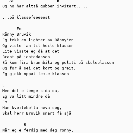
   Am                  B

Og no har altså gubben invitert.....

...på klassefeeeeest

      Em

Rånny Bruvik

Eg fekk en lighter av Rånny'en

Og viste 'an til heile klassen

Lite visste eg då at det

Brant på jentedassen

Så kom fira brannbila og politi på skuleplassen

Og for å sei det kort og greit,

Eg gjekk oppat femte klassen

C 

Men det e lenge sida da,

Eg va litt mindre då

Em

Han kveitebolla heva seg,

Skal herr Bruvik snart få sjå

         B 

Når eg e ferdig med deg ronny,
