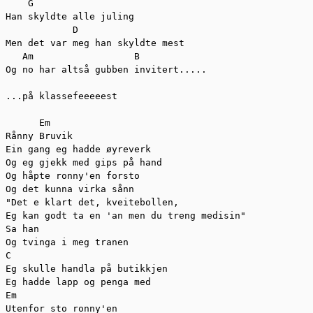
    G

Han skyldte alle juling

            D

Men det var meg han skyldte mest

   Am                  B

Og no har altså gubben invitert.....

...på klassefeeeeest

      Em

Rånny Bruvik

Ein gang eg hadde øyreverk

Og eg gjekk med gips på hand

Og håpte ronny'en forsto

Og det kunna virka sånn

"Det e klart det, kveitebollen,

Eg kan godt ta en 'an men du treng medisin"

Sa han

Og tvinga i meg tranen

C

Eg skulle handla på butikkjen

Eg hadde lapp og penga med

Em

Utenfor sto ronny'en
