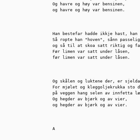
Og havre og høy var bensinen,

og havre og høy var bensinen.

Han bestefar hadde ikkje hast, han 
Så ropte han "hoven", sånn passelig
og så til at skoa satt riktig og fa
Før limen var satt under låsen,

før limen var satt under låsen.

Og skålen og luktene der, er sjelda
For mjølet og kleggoljekrukka sto d
på veggen hang selen av innfetta læ
Og hegder av bjørk og av vier,

og hegder av bjørk og av vier.

A
