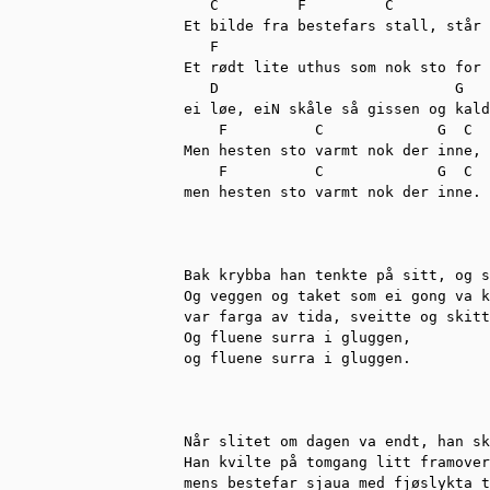
   C         F         C           
Et bilde fra bestefars stall, står 
   F                               
Et rødt lite uthus som nok sto for 
   D                           G

ei løe, eiN skåle så gissen og kald
    F          C             G  C

Men hesten sto varmt nok der inne,

    F          C             G  C

men hesten sto varmt nok der inne.

Bak krybba han tenkte på sitt, og s
Og veggen og taket som ei gong va k
var farga av tida, sveitte og skitt
Og fluene surra i gluggen,

og fluene surra i gluggen.

Når slitet om dagen va endt, han sk
Han kvilte på tomgang litt framover
mens bestefar sjaua med fjøslykta t