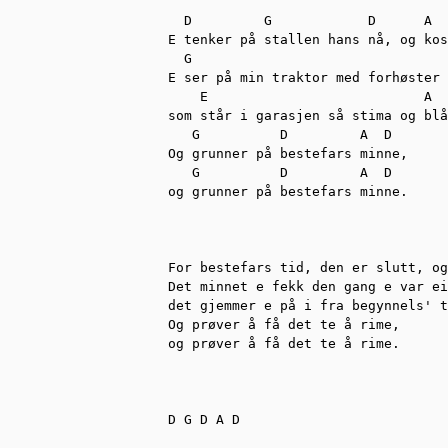
  D         G            D      A  
E tenker på stallen hans nå, og kos
  G                                
E ser på min traktor med forhøster 
    E                           A

som står i garasjen så stima og blå
   G          D         A  D

Og grunner på bestefars minne,

   G          D         A  D

og grunner på bestefars minne.

For bestefars tid, den er slutt, og
Det minnet e fekk den gang e var ei
det gjemmer e på i fra begynnels' t
Og prøver å få det te å rime,

og prøver å få det te å rime.

D G D A D