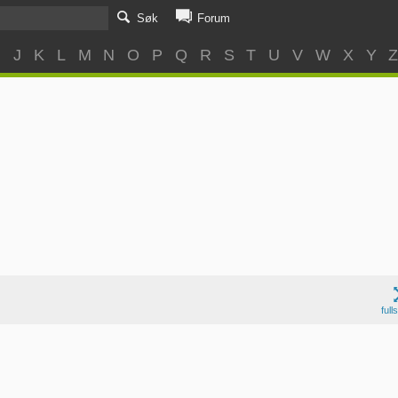
Søk
Forum
I
J
K
L
M
N
O
P
Q
R
S
T
U
V
W
X
Y
full