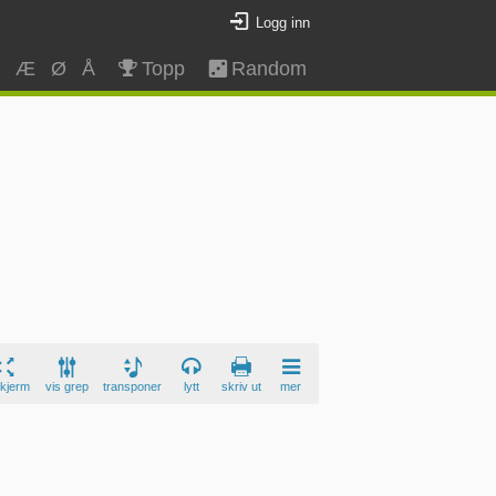
Logg inn
Z
Æ
Ø
Å
Topp
Random
skjerm
vis grep
transponer
lytt
skriv ut
mer