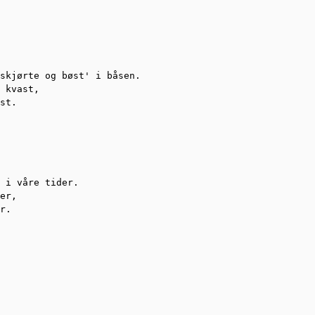
skjørte og bøst' i båsen.

 kvast,

st.

 i våre tider.

er,

r.
