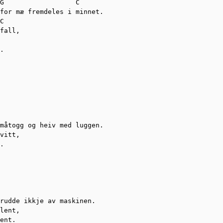
G                  C

for mæ fremdeles i minnet.

C

fall,

.

måtogg og heiv med luggen.

vitt,

.

rudde ikkje av maskinen.

lent,

ent.
