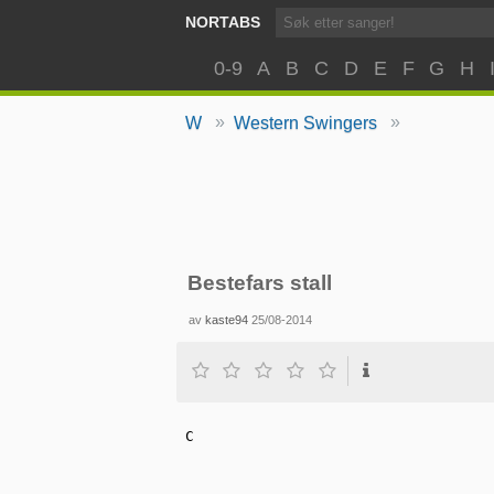
NORTABS
0-9
A
B
C
D
E
F
G
H
»
»
W
Western Swingers
Bestefars stall
av
kaste94
25/08-2014
C
