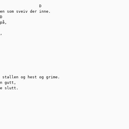
                 D

en som sveiv der inne.

D

på,

,

 stallen og hest og grime.

n gutt,

e slutt.
