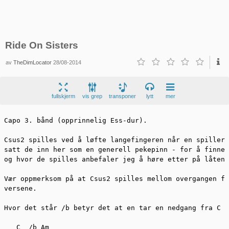
Ride On Sisters
av
TheDimLocator
28/08-2014
fullskjerm
vis grep
transponer
lytt
mer
Capo 3. bånd (opprinnelig Ess-dur).

Csus2 spilles ved å løfte langefingeren når en spiller 
satt de inn her som en generell pekepinn - for å finne 
og hvor de spilles anbefaler jeg å høre etter på låten.

Vær oppmerksom på at Csus2 spilles mellom overgangen fr
versene.

Hvor det står /b betyr det at en tar en nedgang fra C t
   C  /b Am
