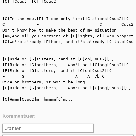
[C] [Csus2] [C] [Csus2]

[C]In the now,[F] I see only limit[C]ations[Csus2][C]

C             F                         C        Csus2 
Don't know how to make the best of my situation

[Am]And all you carriers of [F]lights, all you prophets
[G]We're already [F]here, and it's already [C]late[Csus
[F]Ride on [G]sisters, hand it [C]on[Csus2][C]

[F]Ride on [G]brothers, it won't be l[C]ong[Csus2][C]

[F]Ride on [G]sisters, hand it [C]on[Csus2][C]

F       G                     Am   Am /b C

Ride on brothers, it won't be long

[F]Ride on [G]brothers, it won't be l[C]ong[Csus2][C]

[C]Hmmm[Csus2]mm hmmmm[C]m....
Kommentarer: