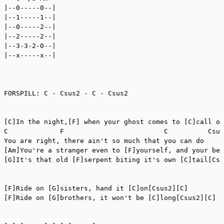
|--0-----0--|

|--1-----1--|

|--0-----2--|

|--2-----2--|

|--3-3-2-0--|

|--x-----x--|

FORSPILL: C - Csus2 - C - Csus2

[C]In the night,[F] when your ghost comes to [C]call on
C             F                         C          Csus
You are right, there ain't so much that you can do

[Am]You're a stranger even to [F]yourself, and your bed
[G]It's that old [F]serpent biting it's own [C]tail[Csu
[F]Ride on [G]sisters, hand it [C]on[Csus2][C]

[F]Ride on [G]brothers, it won't be [C]long[Csus2][C]
