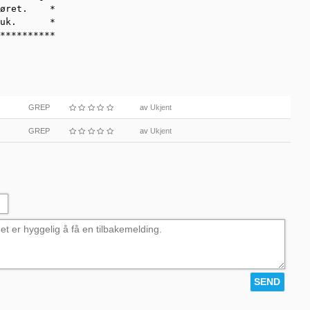
øret.    *

uk.      *

**********
GREP
av
Ukjent
GREP
av
Ukjent