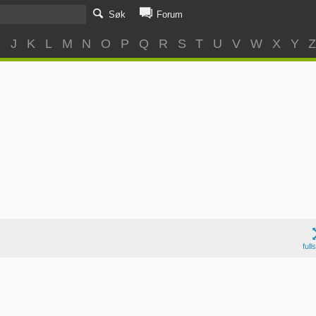
Søk
Forum
I
J
K
L
M
N
O
P
Q
R
S
T
U
V
W
X
Y
full