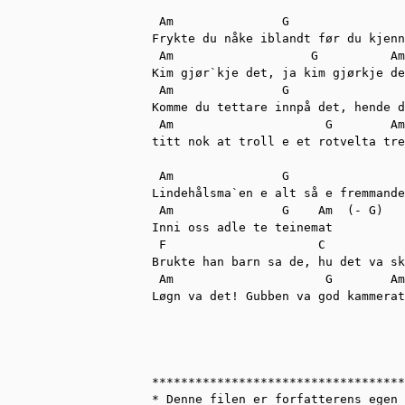
 Am               G      

Frykte du nåke iblandt før du kjenn
 Am                   G          Am

Kim gjør`kje det, ja kim gjørkje de
 Am               G        

Komme du tettare innpå det, hende d
 Am                     G        Am

titt nok at troll e et rotvelta tre

 Am               G 

Lindehålsma`en e alt så e fremmande
 Am               G    Am  (- G)

Inni oss adle te teinemat

 F                     C           
Brukte han barn sa de, hu det va sk
 Am                     G        Am

Løgn va det! Gubben va god kammerat
***********************************
* Denne filen er forfatterens egen 