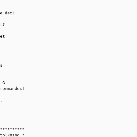
e det?

t?

et

s

 G

remmandes!

.

**********

tolkning *
