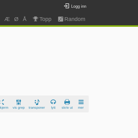
Logg inn
Z
Æ
Ø
Å
Topp
Random
skjerm
vis grep
transponer
lytt
skriv ut
mer