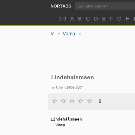
NORTABS
0-9
A
B
C
D
E
F
G
H
»
»
V
Vamp
Lindehalsmaen
av
Ukjent
24/02-2007
Lindehålsmaen 

- Vamp
