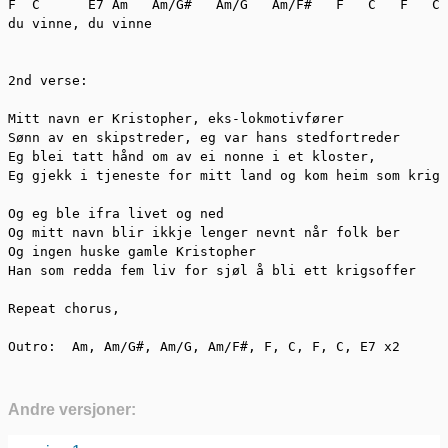
F  C	  E7 Am   Am/G#   Am/G   Am/F#   F   C   F   C  E7 x2 from Am

du vinne, du vinne

2nd verse:

Mitt navn er Kristopher, eks-lokmotivfører

Sønn av en skipstreder, eg var hans stedfortreder

Eg blei tatt hånd om av ei nonne i et kloster,

Eg gjekk i tjeneste for mitt land og kom heim som krigs
Og eg ble ifra livet og ned

Og mitt navn blir ikkje lenger nevnt når folk ber

Og ingen huske gamle Kristopher

Han som redda fem liv for sjøl å bli ett krigsoffer

Repeat chorus,

Outro:  Am, Am/G#, Am/G, Am/F#, F, C, F, C, E7 x2
Andre versjoner: