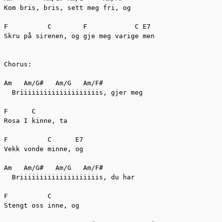
Kom bris, bris, sett meg fri, og

F	   C	    F	         C E7

Skru på sirenen, og gje meg varige men

Chorus:

Am   Am/G#   Am/G   Am/F#  

  Briiiiiiiiiiiiiiiiiiiis, gjer meg 

F      C

Rosa I kinne, ta

F	   C	  E7

Vekk vonde minne, og

Am   Am/G#   Am/G   Am/F#  

  Briiiiiiiiiiiiiiiiiiiis, du har

F	   C

Stengt oss inne, og
