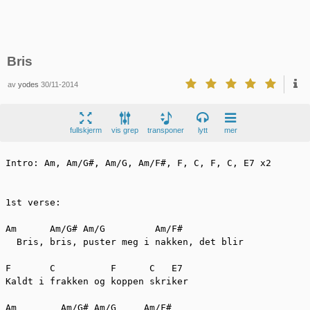
Bris
av
yodes
30/11-2014
fullskjerm
vis grep
transponer
lytt
mer
Intro: Am, Am/G#, Am/G, Am/F#, F, C, F, C, E7 x2

1st verse:

Am	Am/G# Am/G	   Am/F#

  Bris, bris, puster meg i nakken, det blir

F	C	   F	  C   E7		

Kaldt i frakken og koppen skriker

Am	  Am/G# Am/G	 Am/F#
