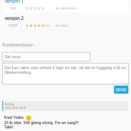
versjon 1
TAB
av
<deaktivert>
versjon 2
GREP
(1)
av
yodes
Kommentarer:
feyling
12/12-2024 16:45
Kred Yodes
10 år etter. Still gloing strong. For en sang!!!
Takk!