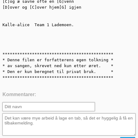
[C]og æ savne ofte en [G]venn

[D]over og [C]over hjem[G] igjen

Kalle-alice  Team 1 Lademoen.

*********************************************

* Denne filen er forfatterens egen tolkning *

* av sangen, skrevet ned kun etter øret.    *

* Den er kun beregnet til privat bruk.      *

*********************************************
Kommentarer: