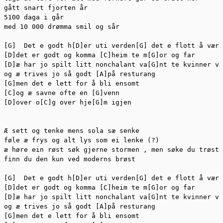
gått snart fjorten år

5100 daga i går

med 10 000 drømma smil og sår

[G]  Det e godt h[D]er uti verden[G] det e flott å værr
[D]det er godt og komma [C]heim te m[G]or og far

[D]æ har jo spilt litt nonchalant va[G]nt te kvinner vi
og æ trives jo så godt [A]på resturang

[G]men det e lett for å bli ensomt

[C]og æ savne ofte en [G]venn

[D]over o[C]g over hje[G]m igjen

Æ sett og tenke mens sola sæ senke

føle æ frys og alt lys som ei lenke (?)

æ høre ein røst søk gjerne stormen , men søke du trøst

finn du den kun ved moderns brøst

[G]  Det e godt h[D]er uti verden[G] det e flott å værr
[D]det er godt og komma [C]heim te m[G]or og far

[D]æ har jo spilt litt nonchalant va[G]nt te kvinner vi
og æ trives jo så godt [A]på resturang

[G]men det e lett for å bli ensomt
