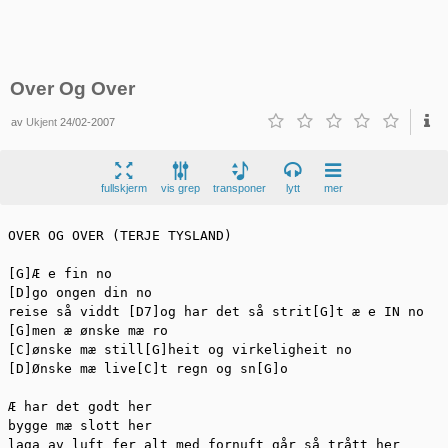
Over Og Over
av
Ukjent
24/02-2007
fullskjerm
vis grep
transponer
lytt
mer
OVER OG OVER (TERJE TYSLAND)

[G]Æ e fin no

[D]go ongen din no

reise så viddt [D7]og har det så strit[G]t æ e IN no

[G]men æ ønske mæ ro

[C]ønske mæ still[G]heit og virkeligheit no

[D]Ønske mæ live[C]t regn og sn[G]o

Æ har det godt her

bygge mæ slott her

laga av luft fer alt med fornuft går så trått her
