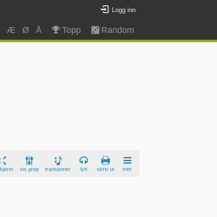
Logg inn
Z
Æ
Ø
Å
Topp
Random
skjerm
vis grep
transponer
lytt
skriv ut
mer