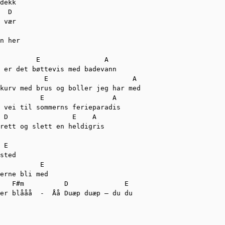
dekk

  D

 vær

n her

         E                A

 er det bøttevis med badevann

           E                     A

kurv med brus og boller jeg har med

          E                 A

 vei til sommerns ferieparadis

 D                E    A

rett og slett en heldigris

 E

sted

          E

erne bli med

   F#m          D              E

er blååå  -  Åå Duæp duæp – du du
