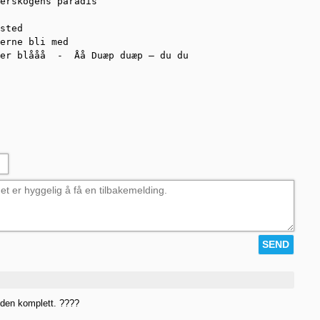
erskogens paradis

sted

erne bli med

er blååå  -  Åå Duæp duæp – du du

r den komplett. ????