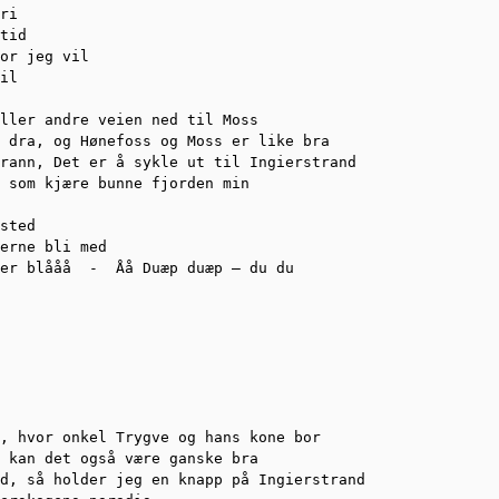
ri

tid

or jeg vil

il

ller andre veien ned til Moss

 dra, og Hønefoss og Moss er like bra

rann, Det er å sykle ut til Ingierstrand

 som kjære bunne fjorden min

sted

erne bli med

er blååå  -  Åå Duæp duæp – du du

        

         

, hvor onkel Trygve og hans kone bor

 kan det også være ganske bra

d, så holder jeg en knapp på Ingierstrand
