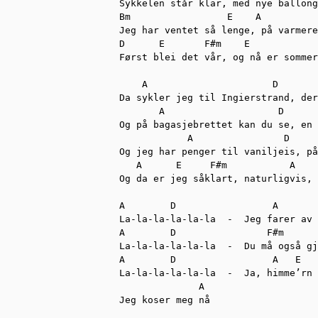
Sykkelen står klar, med nye ballong
Bm                 E    A          
Jeg har ventet så lenge, på varmere
D      E       F#m    E

Først blei det vår, og nå er sommer
    A                      D       
Da sykler jeg til Ingierstrand, der
       A                    D      
Og på bagasjebrettet kan du se, en 
            A                D     
Og jeg har penger til vaniljeis, på
   A      E     F#m           A    
Og da er jeg såklart, naturligvis, 
A        D                 A       
La-la-la-la-la-la  -  Jeg farer av 
A        D                F#m      
La-la-la-la-la-la  -  Du må også gj
A        D                 A   E   
La-la-la-la-la-la  -  Ja, himme’rn 
              A 

Jeg koser meg nå
