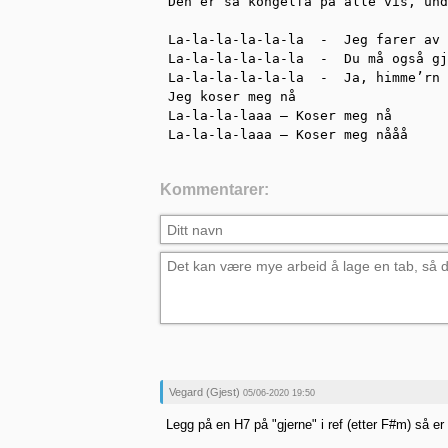
Den er så kongelfå på alle vis, und
La-la-la-la-la-la  -  Jeg farer av 
La-la-la-la-la-la  -  Du må også gj
La-la-la-la-la-la  -  Ja, himme’rn 
Jeg koser meg nå

La-la-la-laaa – Koser meg nå

La-la-la-laaa – Koser meg nååå
Kommentarer:
Vegard (Gjest)
05/06-2020 19:50
Legg på en H7 på "gjerne" i ref (etter F#m) så e