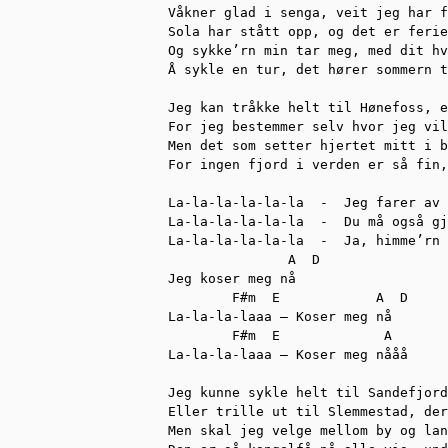
Våkner glad i senga, veit jeg har f
Sola har stått opp, og det er ferie
Og sykke’rn min tar meg, med dit hv
Å sykle en tur, det hører sommern t
Jeg kan tråkke helt til Hønefoss, e
For jeg bestemmer selv hvor jeg vil
Men det som setter hjertet mitt i b
For ingen fjord i verden er så fin,
La-la-la-la-la-la  -  Jeg farer av 
La-la-la-la-la-la  -  Du må også gj
La-la-la-la-la-la  -  Ja, himme’rn 
               A  D

Jeg koser meg nå

        F#m  E            A  D     
La-la-la-laaa – Koser meg nå

        F#m  E             A       
La-la-la-laaa – Koser meg nååå

Jeg kunne sykle helt til Sandefjord
Eller trille ut til Slemmestad, der
Men skal jeg velge mellom by og lan