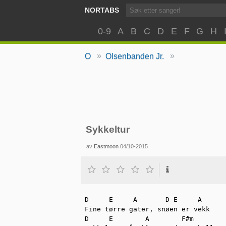
NORTABS
0-9
A
B
C
D
E
F
G
H
»
»
O
Olsenbanden Jr.
Sykkeltur
av
Eastmoon
04/10-2015
D     E     A       D E     A

Fine tørre gater, snøen er vekk

D     E        A        F#m        