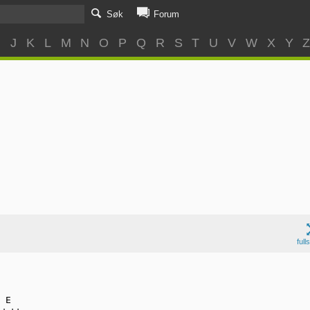
Søk
Forum
I
J
K
L
M
N
O
P
Q
R
S
T
U
V
W
X
Y
full
 E
