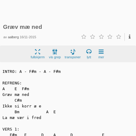
Græv mæ ned
av
aalberg
16/11-2015
fullskjerm
vis grep
transponer
lytt
mer
INTRO: A - F#m - A - F#m 

REFRENG:

A    E  F#m

Græv mæ ned

     C#m

Ikke si korr æ e

     Bm           A  E

La mæ vær i fred

VERS 1:

   F#m   E      D    A      D            E
