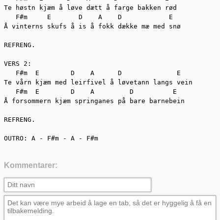
Te høstn kjæm å løve dætt å farge bakken rød

   F#m     E       D    A    D            E

Å vinterns skufs å is å fokk dække mæ med snø

REFRENG.

VERS 2:

   F#m  E        D    A      D              E

Te vårn kjæm med leirfivel å løvetann langs vein

   F#m  E        D    A         D          E

Å forsommern kjæm springanes på bare barnebein

REFRENG.

OUTRO: A - F#m - A - F#m
Kommentarer: