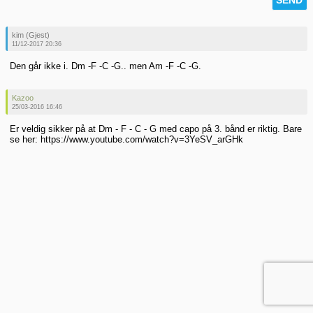
kim (Gjest)
11/12-2017 20:36
Den går ikke i. Dm -F -C -G.. men Am -F -C -G.
Kazoo
25/03-2016 16:46
Er veldig sikker på at Dm - F - C - G med capo på 3. bånd er riktig. Bare
se her: https://www.youtube.com/watch?v=3YeSV_arGHk