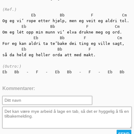
(Ref.)
Eb
Bb
F
Cm
Og eg vi’ rope etter hjølp, men eg veit eg aldri tol.

Eb
Bb
F
Cm
Om eg lét opp min munn vi’ elva drukne meg og ord. 

Eb
Bb
F
Cm
For eg kan aldri ta te’bake dei ting eg ville sagt, 

Eb
Bb
F
så da held eg heller orda att med makt.

(Outro:)
Eb
Bb
-
F
-
Eb
Bb
-
F
-
Eb
Bb
-
Kommentarer: