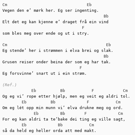
Cm
Eb
Vegen den e’ mørk her. Eg ser ingenting.               
Bb
Elt det eg kan kjenne e’ draget frå ein vind

F
som bles meg over ende og ut i stry.

Cm
Eb
Eg stende’ her i strømmen i elva brei og slak.

Bb
Grusen reiser onder beina der som eg har tak. 

F
Eg forsvinne’ snart ut i ein strøm.

(Ref.)
Eb
Bb
F
Cm
Og eg vi’ rope etter hjølp, men eg veit eg aldri tol.

Eb
Bb
F
Cm
Om eg lét opp min munn vi’ elva drukne meg og ord. 

Eb
Bb
F
Cm
For eg kan aldri ta te’bake dei ting eg ville sagt, 

Eb
Bb
Cm
så da held eg heller orda att med makt.
