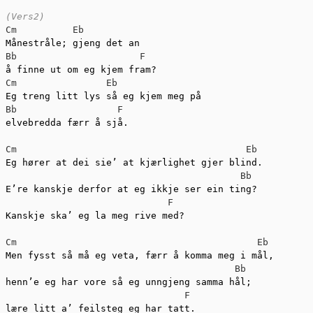
(Vers2)
Cm
Eb
Bb
F
Cm
Eb
Bb
F
elvebredda færr å sjå.

Cm
Eb
Eg hører at dei sie’ at kjærlighet gjer blind. 

Bb
E’re kanskje derfor at eg ikkje ser ein ting? 

F
Kanskje ska’ eg la meg rive med?

Cm
Eb
Men fysst så må eg veta, færr å komma meg i mål, 

Bb
henn’e eg har vore så eg unngjeng samma hål; 

F
lære litt a’ feilsteg eg har tatt.
