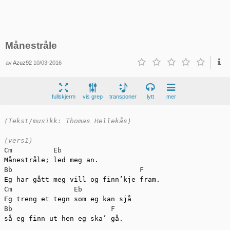
Månestråle
av
Azuz92
10/03-2016
fullskjerm
vis grep
transponer
lytt
mer
(Tekst/musikk: Thomas Hellekås)
(vers1)
Cm
Eb
Bb
F
Cm
Eb
Bb
F
så eg finn ut hen eg ska’ gå.
