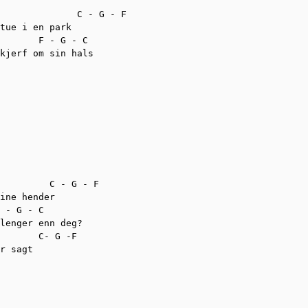
              C - G - F

tue i en park

       F - G - C

kjerf om sin hals

         C - G - F

ine hender

 - G - C

lenger enn deg?

       C- G -F

r sagt
