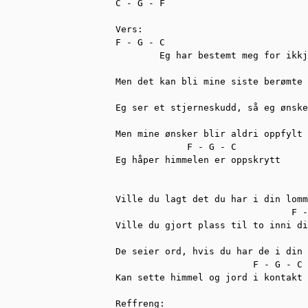
C - G - F 

Vers:

F - G - C                          
        Eg har bestemt meg for ikkj
                                   
Men det kan bli mine siste berømte 
                                   
Eg ser et stjerneskudd, så eg ønske
Men mine ønsker blir aldri oppfylt

             F - G - C

Eg håper himmelen er oppskrytt

                                   
Ville du lagt det du har i din lomm
                                F -
Ville du gjort plass til to inni di
                                   
De seier ord, hvis du har de i din 
                         F - G - C

Kan sette himmel og jord i kontakt

Reffreng:
