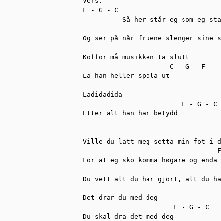
Vers:

F - G - C                          
          Så her står eg som eg sta
                                   
Og ser på når fruene slenger sine s
Koffor må musikken ta slutt

                      C - G - F

La han heller spela ut

Ladidadida

                         F - G - C

Etter alt han har betydd

                                   
Ville du latt meg setta min fot i d
                                  F
For at eg sko komma høgare og enda 
                                   
Du vett alt du har gjort, alt du ha
Det drar du med deg

                       F - G - C

Du skal dra det med deg
