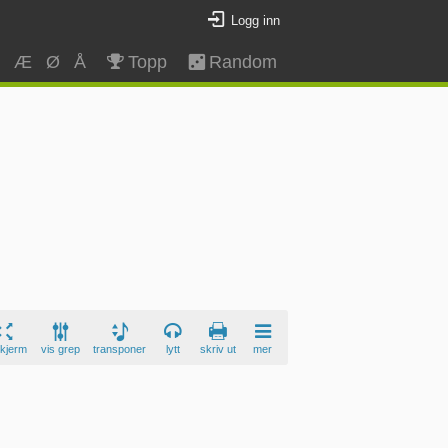
Logg inn
Z
Æ
Ø
Å
Topp
Random
skjerm
vis grep
transponer
lytt
skriv ut
mer