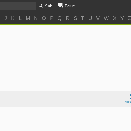
Søk
Forum
I
J
K
L
M
N
O
P
Q
R
S
T
U
V
W
X
Y
full