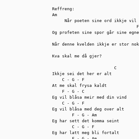
Reffreng:

Am                                 
     Når poeten sine ord ikkje vil 
                                  F
Og profeten sine spor går sine egne
                                   
Når denne kvelden ikkje er stor nok
Kva skal me då gjer?

                         C 

Ikkje sei det her er alt

    C - G - F

At me skal frysa kaldt

    F - G - C

Eg vil blåsa meir med din vind

    C - G - F

Eg vil blåsa med deg over alt

        F - G - Am

Eg har sett det komma seint

        C - G - F

Eg har latt meg bli fortalt

        F - G - Am
