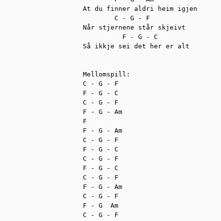
At du finner aldri heim igjen

        C - G - F

Når stjernene står skjeivt

          F - G - C

Så ikkje sei det her er alt

Mellomspill:

C - G - F

F - G - C

C - G - F

F - G - Am

F 

F - G - Am

C - G - F

F - G - C

C - G - F

F - G - C

C - G - F

F - G - Am

C - G - F

F - G  Am

C - G - F
