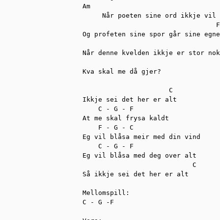
Am                                 
     Når poeten sine ord ikkje vil 
                                  F
Og profeten sine spor går sine egne
                                   
Når denne kvelden ikkje er stor nok
Kva skal me då gjer?

                      C 

Ikkje sei det her er alt

    C - G - F

At me skal frysa kaldt

    F - G - C

Eg vil blåsa meir med din vind

    C - G - F

Eg vil blåsa med deg over alt

                            C

Så ikkje sei det her er alt

Mellomspill:

C - G -F
