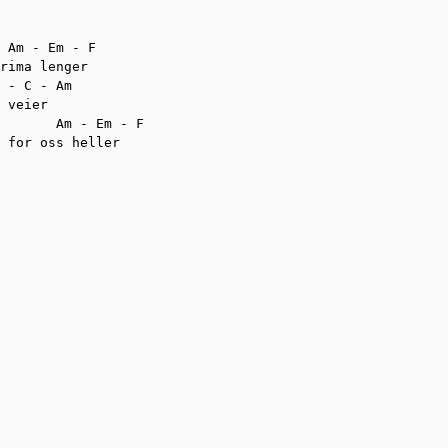
 Am - Em - F

rima lenger

 - C - Am

 veier

       Am - Em - F                                      
 for oss heller
