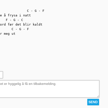
              C - G - F

e å frysa i natt

   F - G - C

ord før det blir kaldt

      C - G - F

r meg ut
