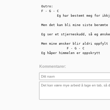
Outro:

F - G - C                          
        Eg har bestemt meg for ikkj
                                   
Men det kan bli mine siste berømte 
                                   
Eg ser et stjerneskudd, så eg ønske
Men mine ønsker blir aldri oppfylt

             F - G - C

Eg håper himmelen er oppskrytt
Kommentarer: