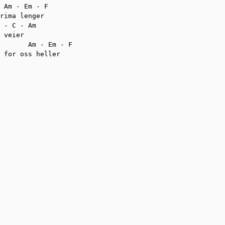
 Am - Em - F

rima lenger

 - C - Am

 veier

       Am - Em - F                                      
 for oss heller
