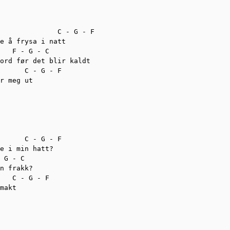
              C - G - F

e å frysa i natt

   F - G - C

ord før det blir kaldt

      C - G - F

r meg ut

      C - G - F

e i min hatt?

 G - C

n frakk?

   C - G - F

makt
