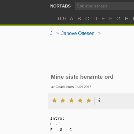
NORTABS
0-9
A
B
C
D
E
F
G
H
»
»
J
Janove Ottesen
Mine siste berømte ord
av
Goatbusters
24/04-2017
Intro:

C -F

F - G - C
