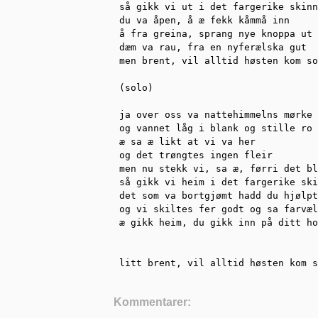
så gikk vi ut i det fargerike skinn
du va åpen, å æ fekk kåmmå inn

å fra greina, sprang nye knoppa ut

dæm va rau, fra en nyferælska gut

men brent, vil alltid høsten kom so
(solo)

ja over oss va nattehimmelns mørke

og vannet låg i blank og stille ro

æ sa æ likt at vi va her

og det trøngtes ingen fleir

men nu stekk vi, sa æ, førri det bl
så gikk vi heim i det fargerike ski
det som va bortgjømt hadd du hjølpt
og vi skiltes fer godt og sa farvæl

æ gikk heim, du gikk inn på ditt ho
litt brent, vil alltid høsten kom s
Kommentarer: