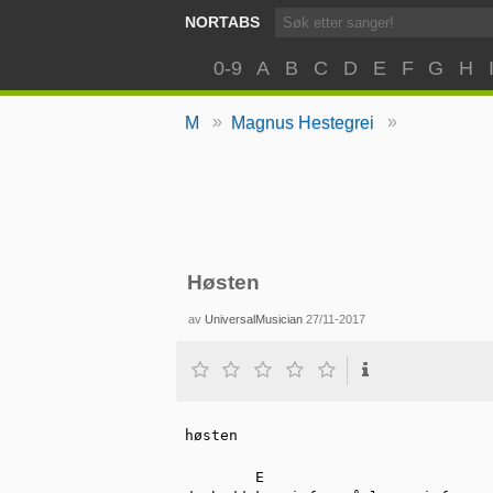
NORTABS
0-9
A
B
C
D
E
F
G
H
»
»
M
Magnus Hestegrei
Høsten
av
UniversalMusician
27/11-2017
høsten

        E 
