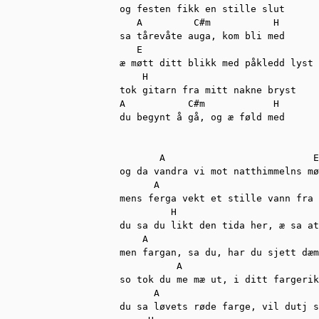
og festen fikk en stille slut

   A         C#m           H

sa tårevåte auga, kom bli med 

   E     

æ møtt ditt blikk med påkledd lyst 

    H 

tok gitarn fra mitt nakne bryst 

A           C#m            H

du begynt å gå, og æ føld med

       A                          E

og da vandra vi mot natthimmelns mø
      A                            
mens ferga vekt et stille vann fra 
         H     

du sa du likt den tida her, æ sa at
    A                              
men fargan, sa du, har du sjett dæm
          A                        
so tok du me mæ ut, i ditt fargerik
      A                            
du sa løvets røde farge, vil dutj s