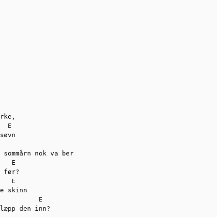
rke, 

  E

søvn

 sommårn nok va ber

   E

 før?

   E

e skinn 

          E

læpp den inn?
