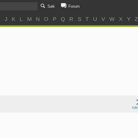
Søk
Forum
I
J
K
L
M
N
O
P
Q
R
S
T
U
V
W
X
Y
full