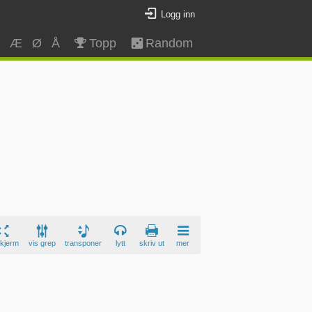
Logg inn
Z
Æ
Ø
Å
Topp
Random
skjerm
vis grep
transponer
lytt
skriv ut
mer