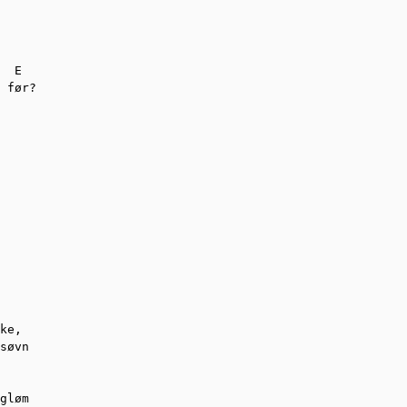
  E

 før?

ke, 

søvn

gløm
