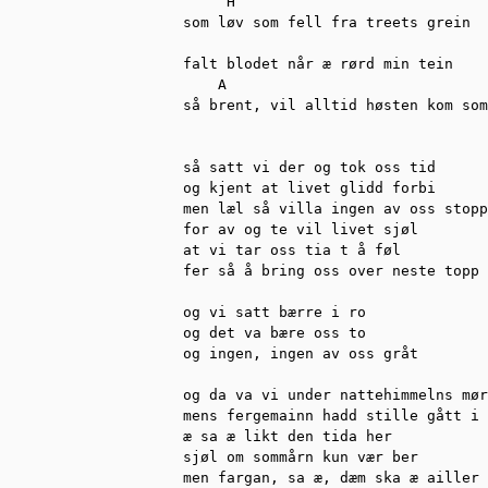
     H 

som løv som fell fra treets grein 

falt blodet når æ rørd min tein

    A                              
så brent, vil alltid høsten kom som
så satt vi der og tok oss tid

og kjent at livet glidd forbi

men læl så villa ingen av oss stopp

for av og te vil livet sjøl

at vi tar oss tia t å føl

fer så å bring oss over neste topp

og vi satt bærre i ro

og det va bære oss to

og ingen, ingen av oss gråt

og da va vi under nattehimmelns mør
mens fergemainn hadd stille gått i 
æ sa æ likt den tida her

sjøl om sommårn kun vær ber

men fargan, sa æ, dæm ska æ ailler 