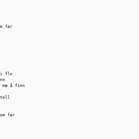
 

m før

i flo

nn

 mæ å finn

tell

om før