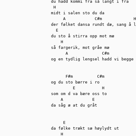
du hadd kommi fra så langt i fra 

 H 

midt i salen sto du da

     A            C#m             H

der følket dansa rundt dæ, sang å l
  E  

du sto å stirra opp mot mæ

    H 

så fargerik, mot gråe mæ

      A              C#m           
og en tydlig lengsel hadd vi begge 
      F#m          C#m

og du sto bærre i ro 

         E           H

som om d va bære oss to

    A            E

da såg æ at du gråt

     E

da følke trækt sæ høylydt ut 

    H
