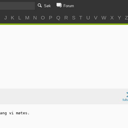
Søk
Forum
I
J
K
L
M
N
O
P
Q
R
S
T
U
V
W
X
Y
full
ang vi møtes. 
