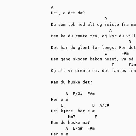
A

Hei, e det dæ?

	              D

Du som tok med alt og reiste fra mæ

	                A

Men ka du rømte fra, og kor du vill
	                        D

Det har du glemt for lengst For det
                      E      F#m   
Den gang skogen bakom huset, va så 
	                 E	F#m  D

Og alt vi drømte om, det fantes inn
Kan du huske det?

      A  E/G#  F#m

Her e æ   

    E	         D  A/C#

Hei kjære, her e æ

       Hm7        E 

Kan du huske mæ?

      A  E/G#  F#m

Her e æ
