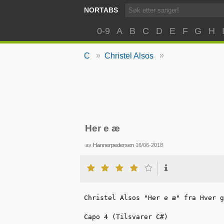
NORTABS
0-9
A
B
C
D
E
F
G
H
»
»
C
Christel Alsos
Her e æ
av
Hannerpedersen
16/06-2018
Christel Alsos "Her e æ" fra Hver g
Capo 4 (Tilsvarer C#)
