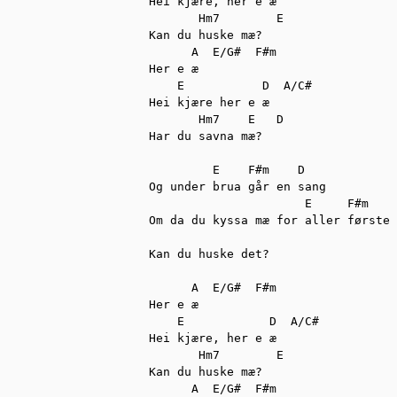
Hei kjære, her e æ

       Hm7        E 

Kan du huske mæ?

      A  E/G#  F#m

Her e æ

    E           D  A/C#

Hei kjære her e æ

       Hm7    E   D

Har du savna mæ?

	 E    F#m    D

Og under brua går en sang

	              E     F#m    D

Om da du kyssa mæ for aller første 
Kan du huske det?

      A  E/G#  F#m

Her e æ   

    E	         D  A/C#

Hei kjære, her e æ

       Hm7        E 

Kan du huske mæ?

      A  E/G#  F#m
