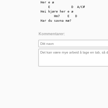
Her e æ

    E           D  A/C#

Hei kjære her e æ

       Hm7    E   D

Har du savna mæ?
Kommentarer: