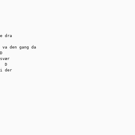
e dra

 va den gang da

D

svær

i der
