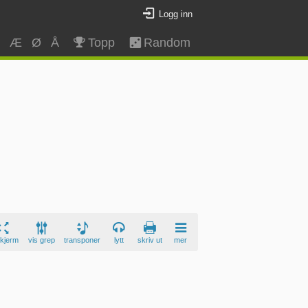
Logg inn
Z
Æ
Ø
Å
Topp
Random
skjerm
vis grep
transponer
lytt
skriv ut
mer