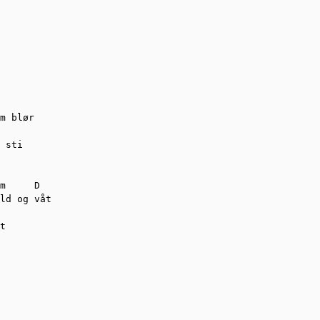
m blør

 sti

m     D

ld og våt

t
