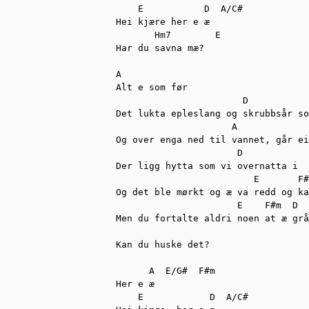
    E           D  A/C#

Hei kjære her e æ

       Hm7        E

Har du savna mæ?

A

Alt e som før

	               D

Det lukta epleslang og skrubbsår so
	             A

Og over enga ned til vannet, går ei
	              D

Der ligg hytta som vi overnatta i

                         E       F#
Og det ble mørkt og æ va redd og ka
	              E    F#m  D

Men du fortalte aldri noen at æ grå
Kan du huske det?

      A  E/G#  F#m

Her e æ   

    E	         D  A/C#
