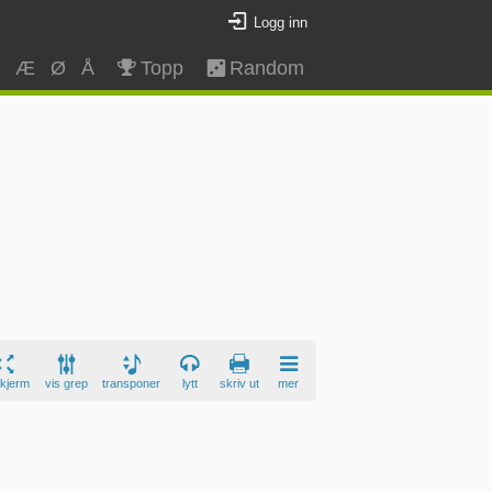
Logg inn
Z
Æ
Ø
Å
Topp
Random
skjerm
vis grep
transponer
lytt
skriv ut
mer