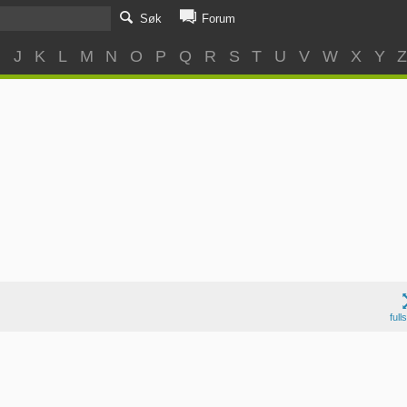
Søk
Forum
I
J
K
L
M
N
O
P
Q
R
S
T
U
V
W
X
Y
full