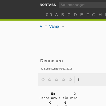
NORTABS
0-9
A
B
C
D
E
F
G
H
»
»
V
Vamp
Denne uro
av
Sondriken89
02/12-2018
      Em          G

Denne uro e ein vind

     C       G
