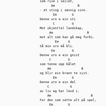
som rive i seilet,

      Am            B

- et sting i søvnig sinn.

       Em        G

Denne uro e ein sti

       C         G

Mot ukjent(e) landskap,

     Am                  B

mot alt som kan gå meg forbi.

        Em     G

Så min uro må bli.

      Em         G

Denne uro e ein gnist

     C         G

som tenne opp bålet

    Am                B

og blir ein brann te sist.

       Em        G

Denne uro e ein del

    C           G

av liv eg har levd i.

    Am                     B

For den som sette alt på spel,

     Em        G
