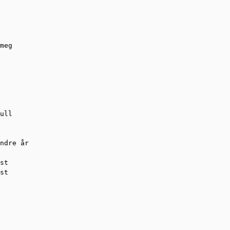
meg

ull

ndre år

st

st
