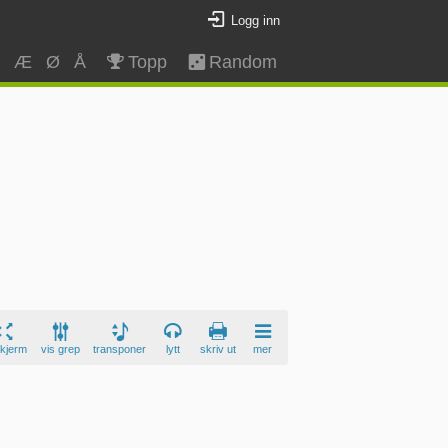
Logg inn
Z
Æ
Ø
Å
Topp
Random
skjerm
vis grep
transponer
lytt
skriv ut
mer