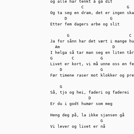
og alle har tenkt å gå dit

             C                  G

Og ta seg en dram, det er ingen ska
      D                  G

Etter fem dagers arbe og slit

       G                         C

Ja for sånn har det vært i mange hu
  Am                      D

I helga så tar man seg en liten tår

G        C           G

Livet er kort, vi må unne oss en fe
    D                G             
Før timene raser mot klokker og pre
    G

Så, tjo og hei, faderi og faderei

                D

Er du i godt humør som meg

Heng deg på, la ikke sjansen gå

                     G

Vi lever og livet er nå
