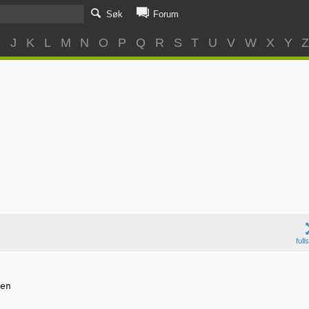
Søk
Forum
I
J
K
L
M
N
O
P
Q
R
S
T
U
V
W
X
Y
full
en
