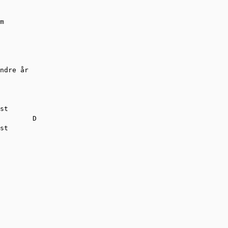
m

ndre år

st

        D

st
