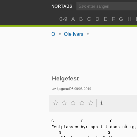
NORTABS
0-9
A
B
C
D
E
F
G
H
»
»
O
Ole Ivars
Helgefest
av
kjegerud98
09/06-2019
G           C           G

Festplassen byr opp til dans nå igj
   D                   G
