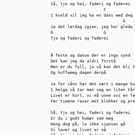
Så, tjo og hei, faderi og faderei

                      C

I kveld vil jeg ha en dans med deg

                              G

Ja det lørdag igjen, jeg har gleda 
D                     G

Tjo og faderi og faderei

Å feste og danse der er inga synd

Det kan jeg da aldri forstå

Men er du full, ja så kan det bli t
Og huffameg dagen derpå

Ja for sånn har det vært i mange hu
I helga så tar man seg en liten tår

Livet er kort, vi må unne oss en fe
Før timene raser mot klokker og pre
Så, tjo og hei, faderi og faderei

Er du i godt humør som meg

Heng deg på, la ikke sjansen gå

Vi lever og livet er nå
