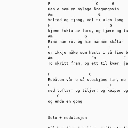
F                    C      G

Han e som en nylaga åregangsvin 

Am                    G 

Velfød og fjong, vel ti alen lang 

F                          G 

kjenn lukta av furu, og tjære og ta
Am              G                

Eine han ro, og hin mannen skåtar

F                         C        
er ikkje nåke som hasta i så fine b
Am                 Em            F 
To skritt fram, og ett til kvær, ja
F                 C                
Robåten vår e så steikjane fin, me 
F                          C       
med toftar, og tiljer, og keiper og
    C

og enda en gong 

Solo + modulasjon 
