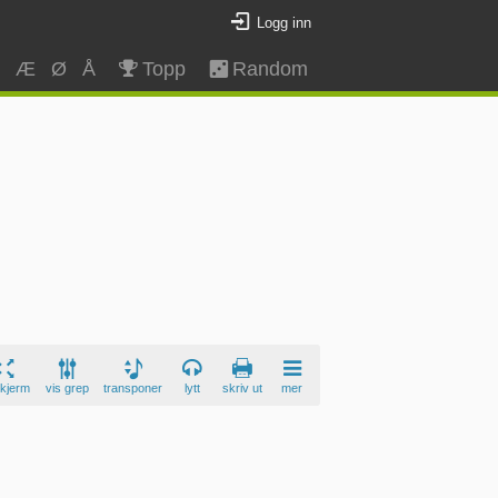
Logg inn
Z
Æ
Ø
Å
Topp
Random
skjerm
vis grep
transponer
lytt
skriv ut
mer