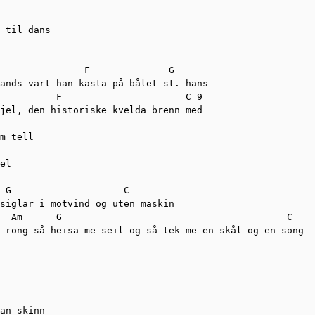
 til dans 

               F              G 

ands vart han kasta på bålet st. hans 

          F                      C 9 

jel, den historiske kvelda brenn med 

m tell

el 

 G                    C

siglar i motvind og uten maskin 

  Am      G                                        C

 rong så heisa me seil og så tek me en skål og en song 

an skinn 
