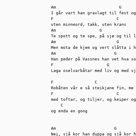
Am                          G

I går vart han gravlagt til fest og
F                          C 

uten minneord, takk, uten krans 

Am                  G              
Te spott og te spe, på sjø og til l
Am                         G       
Men mota de kjem og vert slåtta i h
Am                        G 

Han peder på Vassnes han vet hva so
F                      G

Laga oselvarbåtar med liv og med sj
F                 C                
Robåten vår e så steikjane fin, me 
F                          C       
med toftar, og tiljer, og keiper og
    C

og enda en gong 

Am                        G

Nei, sjå kor han duppa og sjå kor h