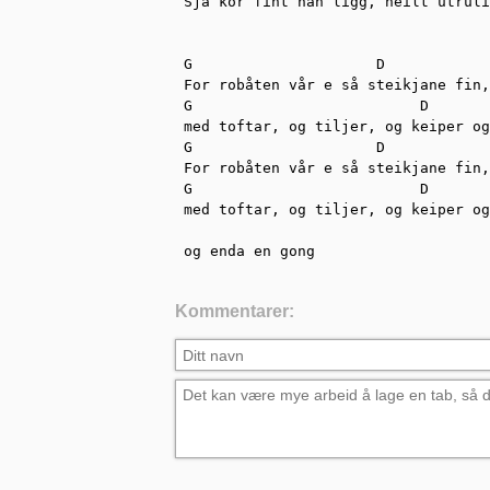
Sjå kor fint han ligg, heilt utruli
G                     D            
For robåten vår e så steikjane fin,
G                          D       
med toftar, og tiljer, og keiper og
G                     D            
For robåten vår e så steikjane fin,
G                          D       
med toftar, og tiljer, og keiper og
og enda en gong
Kommentarer: