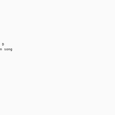
 D 

n song
