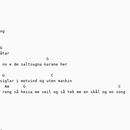
ng 

G  

åtar 

                    G 

 no e de saltsugna karane her 

 G                    C

siglar i motvind og uten maskin 

  Am      G                                        C

 rong så heisa me seil og så tek me en skål og en song 
