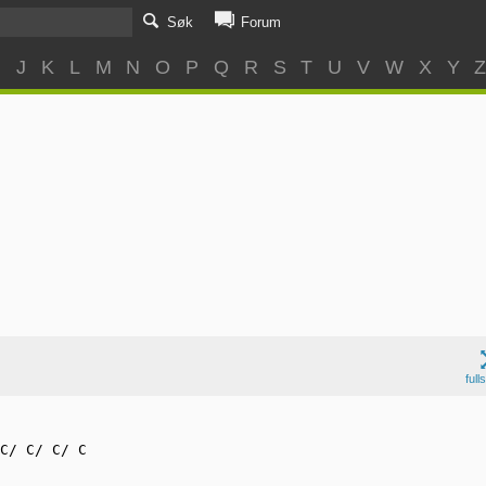
Søk
Forum
I
J
K
L
M
N
O
P
Q
R
S
T
U
V
W
X
Y
full
C/ C/ C/ C 
