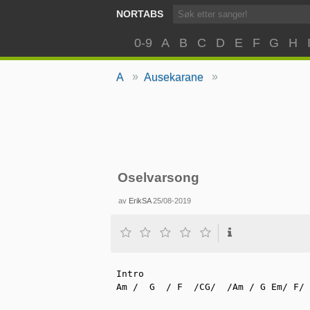
NORTABS
0-9
A
B
C
D
E
F
G
H
»
»
A
Ausekarane
Oselvarsong
av
ErikSA
25/08-2019
Intro 

Am /  G  / F  /CG/  /Am / G Em/ F/ 