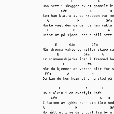
              E            A       
Han sett i skyggen av et gammelt ki
         C#m           A         H

Som han klatra i, da kroppen var me
  A              H             G#m 
Huske vagt den gangen da han vakla 
  E            H                A  
Reist ut på sjøen, han skoill sætt 
      E      G#m        C#m        
Når drømma vakle og røtter skape sa
       E            C#m      A     
Er sjømannskjerka åpen i fremmed ha
          E          G#m           
Når du kjenner at verden blir for s
 F#m        A           H          
Da kan du kom heim et anna sted på 
        E            A       E

Ho e alein i en overfylt kafé

    C#m                     A   H

I larmen av lykke renn ein tåre ned

A               H                G#
Ho mått ut i verden, bort fra by’n 