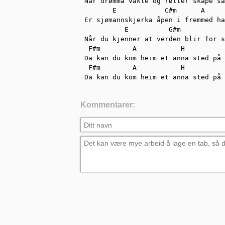
Når drømma vakle og røtter skape sa
       E            C#m      A     
Er sjømannskjerka åpen i fremmed ha
          E          G#m           
Når du kjenner at verden blir for s
 F#m        A           H          
Da kan du kom heim et anna sted på 
 F#m        A           H          
Da kan du kom heim et anna sted på 
Kommentarer: