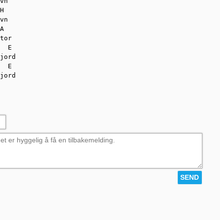
vn

H

vn

A

tor

  E

jord

  E

jord