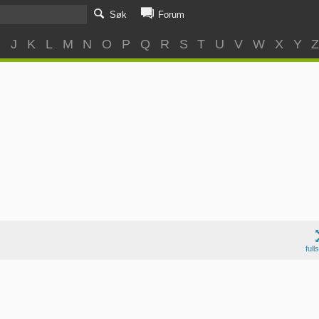
Søk
Forum
I
J
K
L
M
N
O
P
Q
R
S
T
U
V
W
X
Y
full