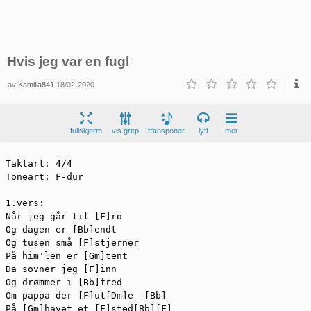
Hvis jeg var en fugl
av
Kamilla841
18/02-2020
fullskjerm
vis grep
transponer
lytt
mer
Taktart: 4/4

Toneart: F-dur

1.vers:

Når jeg går til [F]ro

Og dagen er [Bb]endt

Og tusen små [F]stjerner

På him'len er [Gm]tent

Da sovner jeg [F]inn

Og drømmer i [Bb]fred

Om pappa der [F]ut[Dm]e -[Bb]

På [Gm]havet et [F]sted[Bb][F]
