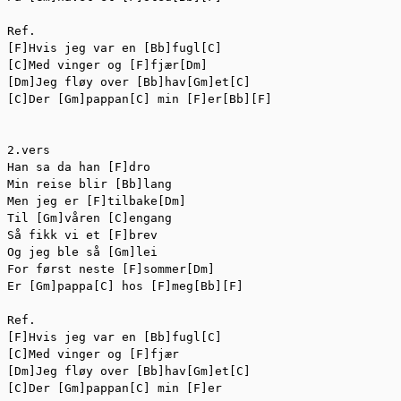
Ref.

[F]Hvis jeg var en [Bb]fugl[C]

[C]Med vinger og [F]fjær[Dm]

[Dm]Jeg fløy over [Bb]hav[Gm]et[C]

[C]Der [Gm]pappan[C] min [F]er[Bb][F]

2.vers

Han sa da han [F]dro

Min reise blir [Bb]lang

Men jeg er [F]tilbake[Dm]

Til [Gm]våren [C]engang

Så fikk vi et [F]brev

Og jeg ble så [Gm]lei

For først neste [F]sommer[Dm]

Er [Gm]pappa[C] hos [F]meg[Bb][F]

Ref.

[F]Hvis jeg var en [Bb]fugl[C]

[C]Med vinger og [F]fjær

[Dm]Jeg fløy over [Bb]hav[Gm]et[C]

[C]Der [Gm]pappan[C] min [F]er