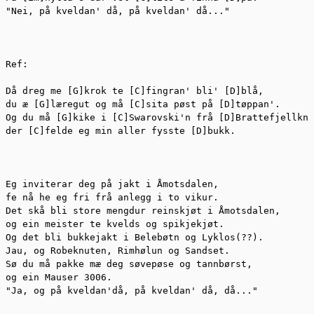
"Nei, på kveldan' då, på kveldan' då..."

Ref:

Då dreg me [G]krok te [C]fingran' bli' [D]blå,

du æ [G]læregut og må [C]sita pøst på [D]tøppan'.

Og du må [G]kike i [C]Swarovski'n frå [D]Brattefjellkne
der [C]felde eg min aller fysste [D]bukk.

Eg inviterar deg på jakt i Åmotsdalen,

fe nå he eg fri frå anlegg i to vikur.

Det skå bli store mengdur reinskjøt i Åmotsdalen,

og ein meister te kvelds og spikjekjøt.

Og det bli bukkejakt i Belebøtn og Lyklos(??).

Jau, og Robeknuten, Rimhølun og Sandset.

Sø du må pakke mæ deg søvepøse og tannbørst,

og ein Mauser 3006.

"Ja, og på kveldan'då, på kveldan' då, då..."
