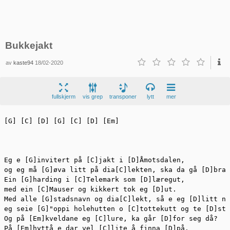
Bukkejakt
av
kaste94
18/02-2020
fullskjerm
vis grep
transponer
lytt
mer
[G] [C] [D] [G] [C] [D] [Em]

Eg e [G]invitert på [C]jakt i [D]Åmotsdalen,

og eg må [G]øva litt på dia[C]lekten, ska da gå [D]bra.

Ein [G]harding i [C]Telemark som [D]læregut,

med ein [C]Mauser og kikkert tok eg [D]ut.

Med alle [G]stadsnavn og dia[C]lekt, så e eg [D]litt ne
eg seie [G]"oppi holehutten o [C]tottekutt og te [D]stø
Og på [Em]kveldane eg [C]lure, ka går [D]for seg då?

På [Em]hyttå e dar vel [C]lite å finna [D]på.
