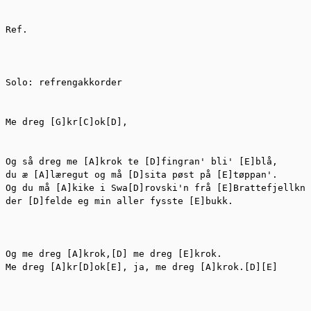
Ref.

Solo: refrengakkorder

Me dreg [G]kr[C]ok[D],

Og så dreg me [A]krok te [D]fingran' bli' [E]blå,

du æ [A]læregut og må [D]sita pøst på [E]tøppan'.

Og du må [A]kike i Swa[D]rovski'n frå [E]Brattefjellkne
der [D]felde eg min aller fysste [E]bukk.

Og me dreg [A]krok,[D] me dreg [E]krok.

Me dreg [A]kr[D]ok[E], ja, me dreg [A]krok.[D][E]
