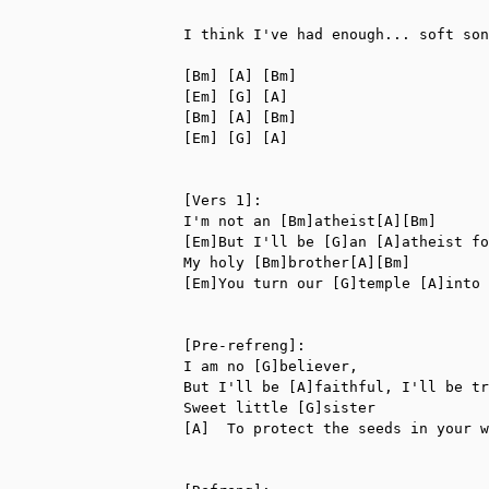
I think I've had enough... soft son
[Bm] [A] [Bm]

[Em] [G] [A]

[Bm] [A] [Bm]

[Em] [G] [A]

[Vers 1]:

I'm not an [Bm]atheist[A][Bm]

[Em]But I'll be [G]an [A]atheist fo
My holy [Bm]brother[A][Bm]

[Em]You turn our [G]temple [A]into 
[Pre-refreng]:

I am no [G]believer,

But I'll be [A]faithful, I'll be tr
Sweet little [G]sister

[A]  To protect the seeds in your w