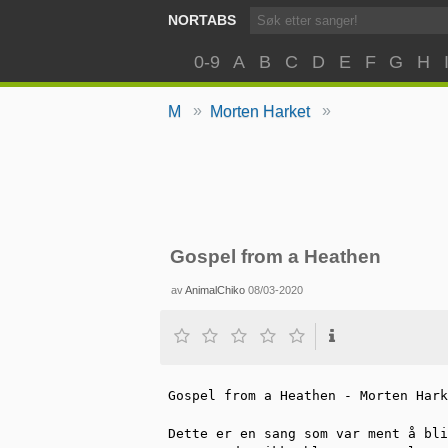
NORTABS
0-9
A
B
C
D
E
F
G
H
»
»
M
Morten Harket
Gospel from a Heathen
av
AnimalChiko
08/03-2020
Gospel from a Heathen - Morten Hark
Dette er en sang som var ment å bli