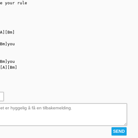
e your rule

A][Bm]

Bm]you

Bm]you

[A][Bm]