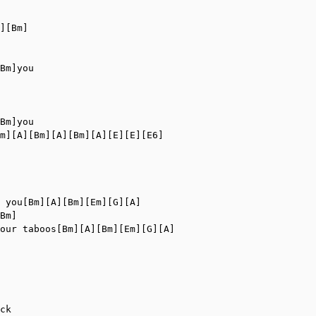
][Bm]

Bm]you

Bm]you

m][A][Bm][A][Bm][A][E][E][E6]

 you[Bm][A][Bm][Em][G][A]

Bm]

our taboos[Bm][A][Bm][Em][G][A]

ck
