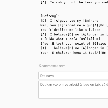
[A]  To rob you of the fear you mad
[Refreng]:

[D]  I [A]gave you my [Bm]hand

Man, you [E]handed me a gun[A][Bm][
You [E]drilled me like a [G]son

[A]  I believe[D] no [A]longer in [
I [E]do what I do[A][Bm][A][Bm]

I've [E]lost your point of [G]view

[A]  I believe[D] no [A]longer in [
Your [E]children know it too[A][Bm]
Kommentarer: