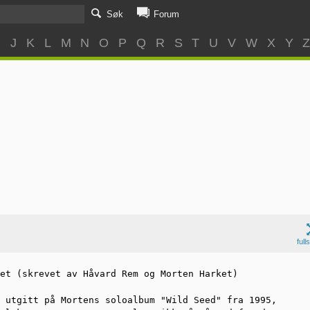
Søk
Forum
I
J
K
L
M
N
O
P
Q
R
S
T
U
V
W
X
Y
full
et (skrevet av Håvard Rem og Morten Harket)

 utgitt på Mortens soloalbum "Wild Seed" fra 1995,
