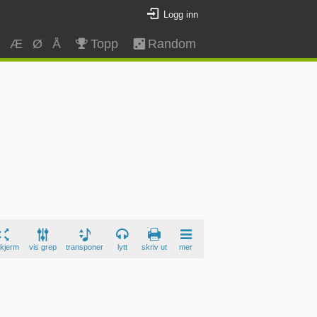
Logg inn
Z
Æ
Ø
Å
Topp
Random
skjerm
vis grep
transponer
lytt
skriv ut
mer