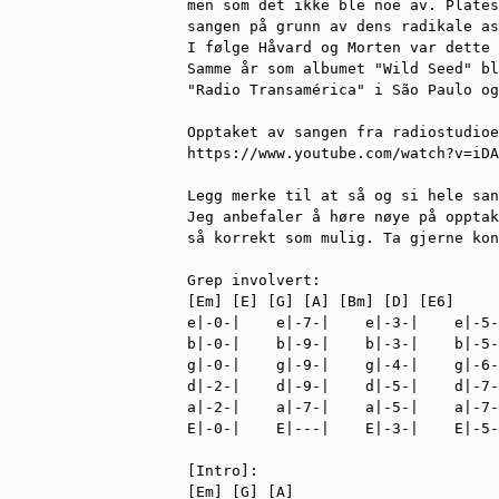
men som det ikke ble noe av. Plates
sangen på grunn av dens radikale as
I følge Håvard og Morten var dette 
Samme år som albumet "Wild Seed" bl
"Radio Transamérica" i São Paulo og
Opptaket av sangen fra radiostudioe
https://www.youtube.com/watch?v=iDA
Legg merke til at så og si hele san
Jeg anbefaler å høre nøye på opptak
så korrekt som mulig. Ta gjerne kon
Grep involvert:

[Em] [E] [G] [A] [Bm] [D] [E6]

e|-0-|    e|-7-|    e|-3-|    e|-5-
b|-0-|    b|-9-|    b|-3-|    b|-5-
g|-0-|    g|-9-|    g|-4-|    g|-6-
d|-2-|    d|-9-|    d|-5-|    d|-7-
a|-2-|    a|-7-|    a|-5-|    a|-7-
E|-0-|    E|---|    E|-3-|    E|-5-
[Intro]:

[Em] [G] [A]
