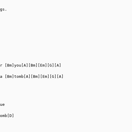
gs.

r [Bm]you[A][Bm][Em][G][A]

a [Bm]tomb[A][Bm][Em][G][A]

ue

omb[D]
