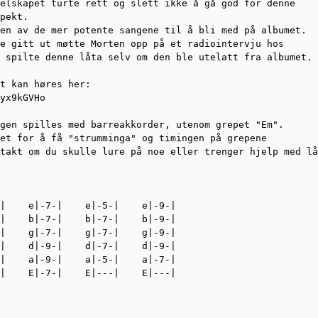
elskapet turte rett og slett ikke å gå god for denne

pekt.

en av de mer potente sangene til å bli med på albumet.

e gitt ut møtte Morten opp på et radiointervju hos

 spilte denne låta selv om den ble utelatt fra albumet.

t kan høres her:

yx9kGVHo

gen spilles med barreakkorder, utenom grepet "Em".

et for å få "strumminga" og timingen på grepene

takt om du skulle lure på noe eller trenger hjelp med lå
|    e|-7-|    e|-5-|    e|-9-|

|    b|-7-|    b|-7-|    b|-9-|

|    g|-7-|    g|-7-|    g|-9-|

|    d|-9-|    d|-7-|    d|-9-|

|    a|-9-|    a|-5-|    a|-7-|

|    E|-7-|    E|---|    E|---|
