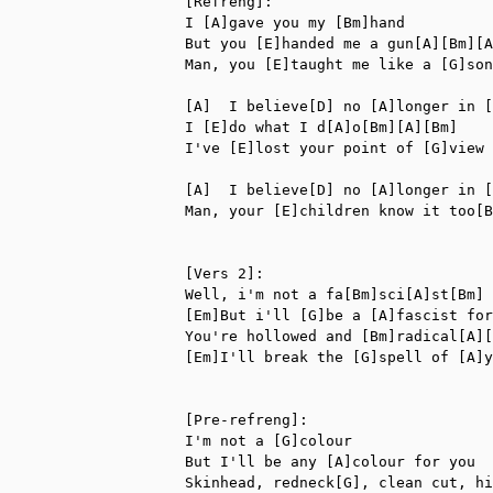
[Refreng]:

I [A]gave you my [Bm]hand

But you [E]handed me a gun[A][Bm][A
Man, you [E]taught me like a [G]son

[A]  I believe[D] no [A]longer in [
I [E]do what I d[A]o[Bm][A][Bm]

I've [E]lost your point of [G]view

[A]  I believe[D] no [A]longer in [
Man, your [E]children know it too[B
[Vers 2]:

Well, i'm not a fa[Bm]sci[A]st[Bm]

[Em]But i'll [G]be a [A]fascist for
You're hollowed and [Bm]radical[A][
[Em]I'll break the [G]spell of [A]y
[Pre-refreng]:

I'm not a [G]colour

But I'll be any [A]colour for you

Skinhead, redneck[G], clean cut, hi