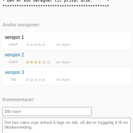
* Den er kun beregnet til privat bruk.      *

*********************************************
Andre versjoner:
versjon 1
GREP
av
Ukjent
versjon 2
GREP
(1)
av
Ukjent
versjon 3
TAB
av
Ukjent
Kommentarer: