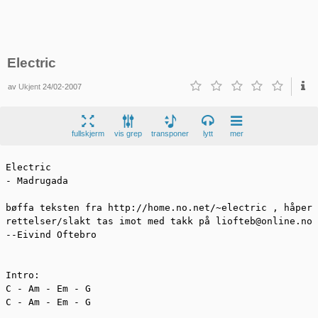
Electric
av
Ukjent
24/02-2007
fullskjerm
vis grep
transponer
lytt
mer
Electric

- Madrugada

bøffa teksten fra http://home.no.net/~electric , håper 
rettelser/slakt tas imot med takk på liofteb@online.no

--Eivind Oftebro

Intro:

C - Am - Em - G

C - Am - Em - G
