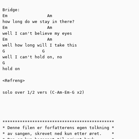
Bridge:

Em                Am

how long do we stay in there?

Em                Am

well I can't believe my eyes

Em                Am

well how long will I take this

G               G

well I can't hold on, no

G

hold on

<Refreng>

solo over 1/2 vers (C-Am-Em-G x2)

*********************************************

* Denne filen er forfatterens egen tolkning *

* av sangen, skrevet ned kun etter øret.    *
