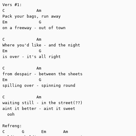
Vers #1:

C             Am

Pack your bags, run away

Em             G

on a freeway - out of town

C             Am

Where you'd like - and the night

Em             G

is over - it's all right

C             Am

from despair - between the sheets

Em             G

spilling over - spinning round

C             Am

waiting still - in the street(??)

aint it better - aint it sweet

  ooh

Refreng:

C       G       Em       Am
