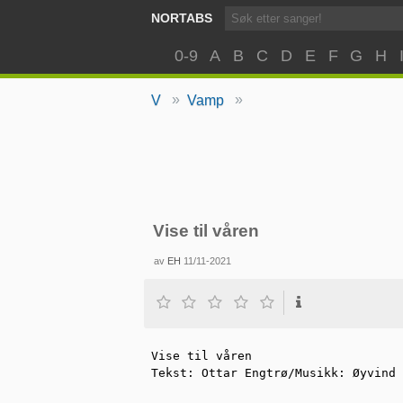
NORTABS
0-9
A
B
C
D
E
F
G
H
»
»
V
Vamp
Vise til våren
av
EH
11/11-2021
Vise til våren

Tekst: Ottar Engtrø/Musikk: Øyvind 