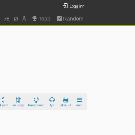
Logg inn
Z
Æ
Ø
Å
Topp
Random
skjerm
vis grep
transponer
lytt
skriv ut
mer