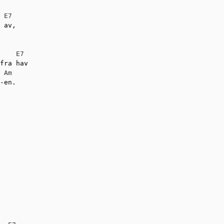
E7
 av,

E7
fra hav

Am
-en.
