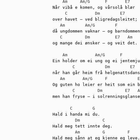
Am
Am/G
F
E7
Når vibå e komen, og vårsolå blør

C
Dm
E7
over havet – ved bligredagsleitet;

Am
Am/G
F
då ungdommen vaknar – og barndommen
C
Dm
E7
Am
og mange dei ønsker – og veit det.

Am
Am/G
F
Ein holder om ei ung og ei jentemju
C
Dm
E7
når han går heim frå helgenattsdans
Am
Am/G
F
E
Og guten ho leier er heit som ein b
C
Dm
E7
A
men han fryse – i solrenningsglanse
C
G
Hald i handa mi du.

Dm
C
Hald meg tett innte deg.

Am
G
F
Hald meg sånn at eg kjenne eg leve.
