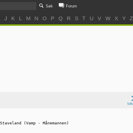
Søk
Forum
I
J
K
L
M
N
O
P
Q
R
S
T
U
V
W
X
Y
full
Staveland (Vamp - Månemannen)
