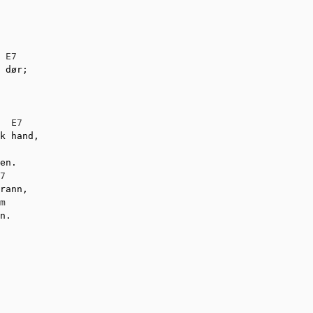
E7
 dør;

E7
k hand,

en.

7
rann,

m
n.
