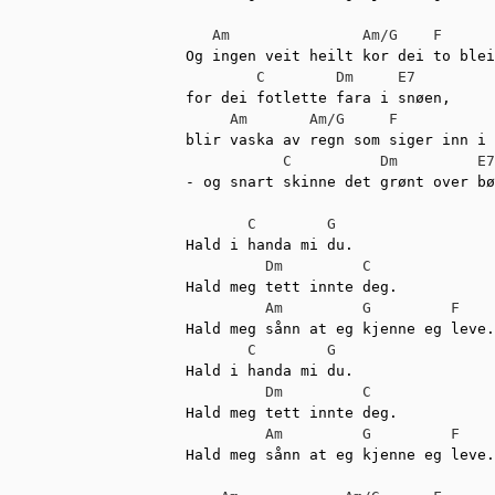
Am
Am/G
F
Og ingen veit heilt kor dei to blei
C
Dm
E7
for dei fotlette fara i snøen,

Am
Am/G
F
blir vaska av regn som siger inn i 
C
Dm
E7
- og snart skinne det grønt over bø
C
G
Hald i handa mi du.

Dm
C
Hald meg tett innte deg.

Am
G
F
Hald meg sånn at eg kjenne eg leve.

C
G
Hald i handa mi du.

Dm
C
Hald meg tett innte deg.

Am
G
F
Hald meg sånn at eg kjenne eg leve.
