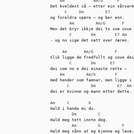
Am
Am/G
F
Det kveldest så – etter ein vårvarm
C
Dm
E7
og foreldra spøre – og ber enn.

Am
Am/G
F
Men det bryr ikkje dei to som sove 
C
Dm
E7
Am
- og no sige det natt over Jæren.

Am
Am/G
F
Slik ligge de fredfullt og sove dei
C
Dm
E7
dei som no e dei einaste rette –

Am
Am/G
F
med hender som famnar, men ligge i 
C
Dm
E7
Am
dei er kvinne og mann etter dette.

Am
C
G
Hald i handa mi du.

Dm
C
Hald meg tett innte deg.

Am
G
F
Hald meg sånn at eg kjenne eg leve.