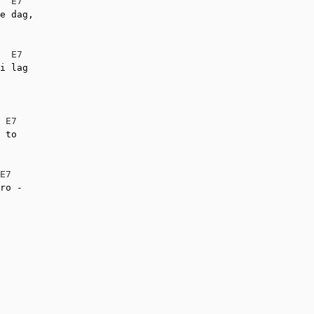
E7
e dag,

E7
i lag

E7
 to

E7
ro -
