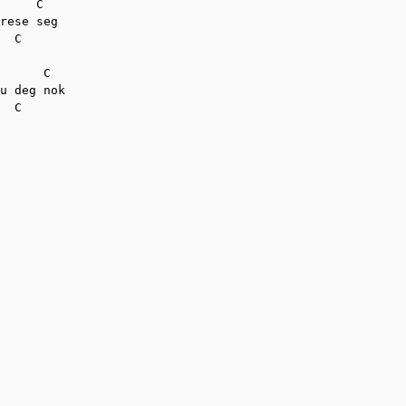
     C

rese seg

  C

      C

u deg nok

  C
