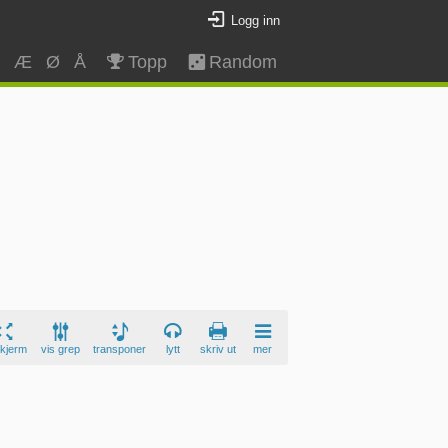
Logg inn
Z
Æ
Ø
Å
Topp
Random
skjerm
vis grep
transponer
lytt
skriv ut
mer