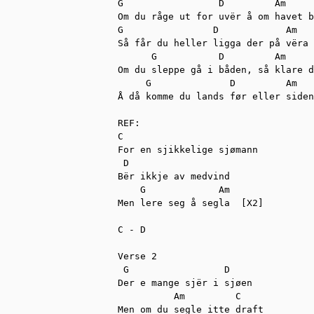
G                 D         Am     
Om du råge ut for uvër å om havet b
G                D            Am   
Så får du heller ligga der på vëra

      G           D         Am     
Om du sleppe gå i båden, så klare d
     G              D         Am   
Å då komme du lands før eller siden

REF:

C        

For en sjikkelige sjømann

 D         

Bër ikkje av medvind

    G             Am

Men lere seg å segla  [X2]

C - D

Verse 2

 G                 D

Der e mange sjër i sjøen

          Am         C

Men om du segle itte draft
