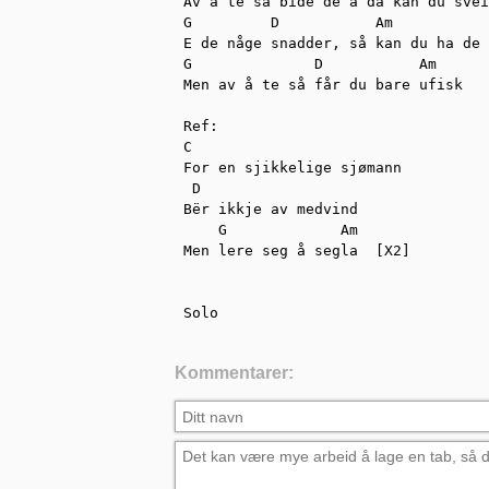
Av å te så bide de å då kan du svei
G         D           Am           
E de någe snadder, så kan du ha de 
G              D           Am      
Men av å te så får du bare ufisk

Ref:

C        

For en sjikkelige sjømann

 D         

Bër ikkje av medvind

    G             Am

Men lere seg å segla  [X2]

Solo
Kommentarer: