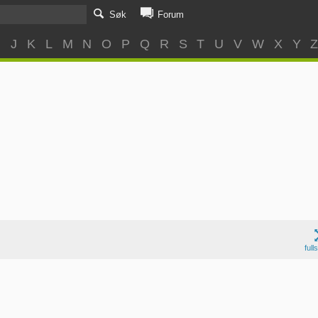
Søk
Forum
I
J
K
L
M
N
O
P
Q
R
S
T
U
V
W
X
Y
full