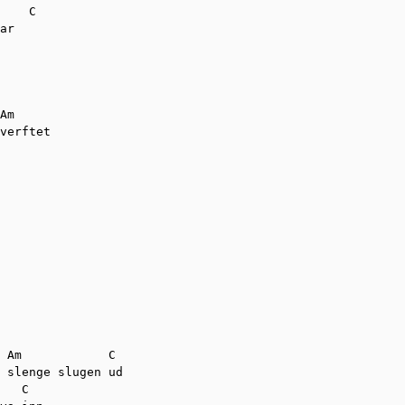
    C

ar

Am

verftet

 Am            C

 slenge slugen ud

   C
