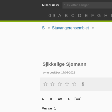
NORTABS
0-9
A
B
C
D
E
F
G
H
»
»
S
Stavangerensemblet
Sjikkelige Sjømann
av
turboaltibox
17/06-2022
G - D - Am - C  [X4]

Verse 1
