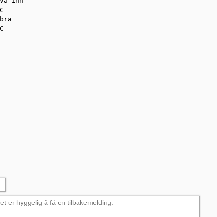
va inn

C         

bra

C
