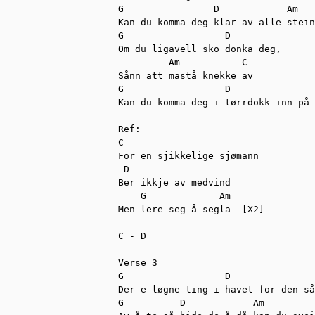
G                D            Am   
Kan du komma deg klar av alle stein
G                  D

Om du ligavell sko donka deg, 

         Am           C

Sånn att mastå knekke av

G                  D               
Kan du komma deg i tørrdokk inn på 
Ref:

C        

For en sjikkelige sjømann

 D         

Bër ikkje av medvind

    G             Am

Men lere seg å segla  [X2]

C - D

Verse 3

G                  D               
Der e løgne ting i havet for den så
G          D            Am         