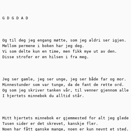
G D G D A D

Og til deg jeg engang møtte, som jeg aldri ser igjen.

Mellom permene i boken har jeg deg.

Vi som delte kun en time, men fikk mye ut av den.

Disse strofer er en hilsen i fra meg.

Jeg ser gamle, jeg ser unge, jeg ser både far og mor.

Minnestunder som var tunge, da de fant de rette ord.

Og som jeg skriver tanken vår, til venner gjennom alle 
I hjertets minnebok du alltid står.

Mitt hjertets minnebok er gjemmested for alt jeg gledes
Tusen sider er det skrevet, kanskje fler.

Noen har fått ganske mange, noen er kun nevnt et sted.
