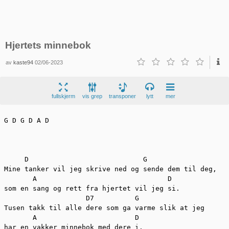
Hjertets minnebok
av
kaste94
02/06-2023
fullskjerm
vis grep
transponer
lytt
mer
G D G D A D

     D                            G

Mine tanker vil jeg skrive ned og sende dem til deg,

       A                                D

som en sang og rett fra hjertet vil jeg si.

                    D7          G

Tusen takk til alle dere som ga varme slik at jeg

       A                        D

har en vakker minnebok med dere i.
