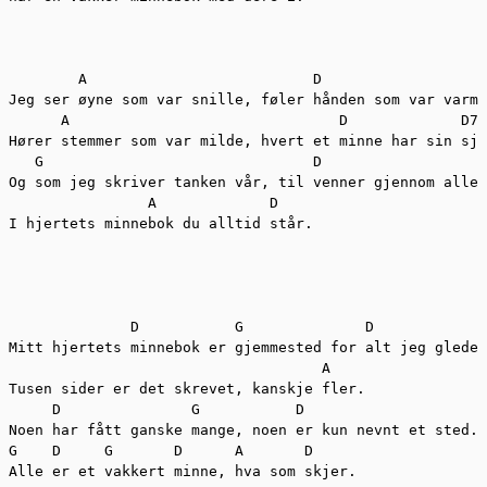
        A                          D

Jeg ser øyne som var snille, føler hånden som var varm.

      A                               D             D7

Hører stemmer som var milde, hvert et minne har sin sja
   G                               D

Og som jeg skriver tanken vår, til venner gjennom alle 
                A             D

I hjertets minnebok du alltid står.

              D           G              D

Mitt hjertets minnebok er gjemmested for alt jeg gledes
                                    A

Tusen sider er det skrevet, kanskje fler.

     D               G           D

Noen har fått ganske mange, noen er kun nevnt et sted.

G    D     G       D      A       D

Alle er et vakkert minne, hva som skjer.
