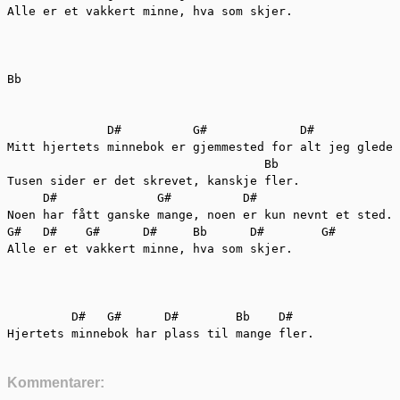
Alle er et vakkert minne, hva som skjer.

Bb

              D#          G#             D#

Mitt hjertets minnebok er gjemmested for alt jeg gledes
                                    Bb

Tusen sider er det skrevet, kanskje fler.

     D#              G#          D#

Noen har fått ganske mange, noen er kun nevnt et sted.

G#   D#    G#      D#     Bb      D#        G#

Alle er et vakkert minne, hva som skjer.

         D#   G#      D#        Bb    D#

Hjertets minnebok har plass til mange fler.
Kommentarer: