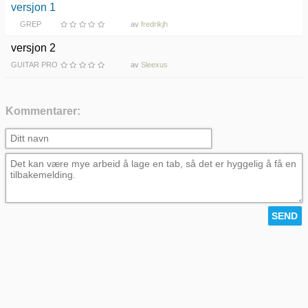
versjon 1
GREP
av
fredrikjh
versjon 2
GUITAR PRO
av
Sleexus
Kommentarer: