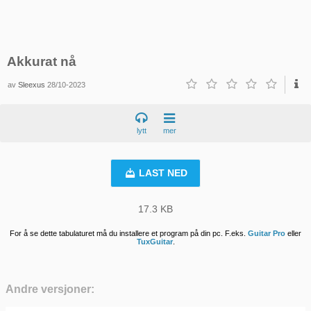
Akkurat nå
av
Sleexus
28/10-2023
lytt
mer
LAST NED
17.3 KB
For å se dette tabulaturet må du installere et program på din pc. F.eks.
Guitar Pro
eller
TuxGuitar
.
Andre versjoner: