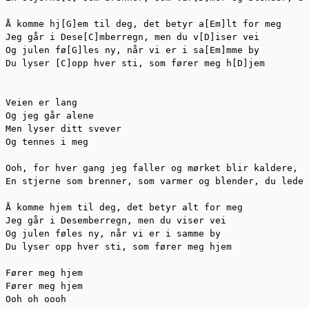
Å komme hj[G]em til deg, det betyr a[Em]lt for meg

Jeg går i Dese[C]mberregn, men du v[D]iser vei

Og julen fø[G]les ny, når vi er i sa[Em]mme by

Du lyser [C]opp hver sti, som fører meg h[D]jem

Veien er lang

Og jeg går alene

Men lyser ditt svever

Og tennes i meg

Ooh, for hver gang jeg faller og mørket blir kaldere, s
En stjerne som brenner, som varmer og blender, du leder
Å komme hjem til deg, det betyr alt for meg

Jeg går i Desemberregn, men du viser vei

Og julen føles ny, når vi er i samme by

Du lyser opp hver sti, som fører meg hjem

Fører meg hjem

Fører meg hjem

Ooh oh oooh
