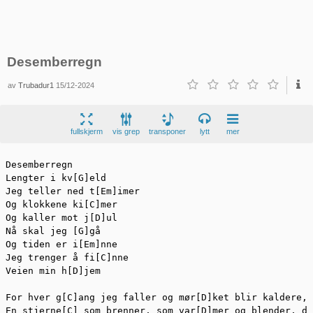
Desemberregn
av
Trubadur1
15/12-2024
fullskjerm
vis grep
transponer
lytt
mer
Desemberregn

Lengter i kv[G]eld

Jeg teller ned t[Em]imer

Og klokkene ki[C]mer

Og kaller mot j[D]ul

Nå skal jeg [G]gå

Og tiden er i[Em]nne

Jeg trenger å fi[C]nne

Veien min h[D]jem

For hver g[C]ang jeg faller og mør[D]ket blir kaldere, 
En stjerne[C] som brenner, som var[D]mer og blender, du