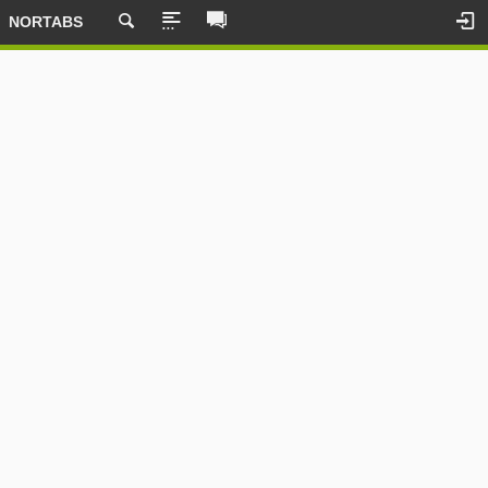
NORTABS