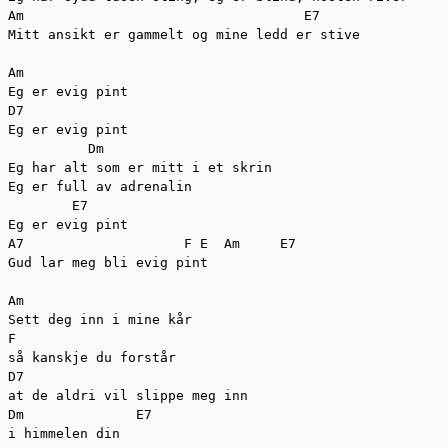
Am                                   E7

Mitt ansikt er gammelt og mine ledd er stive

Am

Eg er evig pint

D7       

Eg er evig pint

          Dm

Eg har alt som er mitt i et skrin

Eg er full av adrenalin

        E7

Eg er evig pint

A7                    F E  Am     E7

Gud lar meg bli evig pint

Am

Sett deg inn i mine kår

F

så kanskje du forstår

D7

at de aldri vil slippe meg inn

Dm              E7

i himmelen din