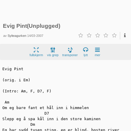
Evig Pint(Unplugged)
av
Sylteagurken
14/03-2007
fullskjerm
vis grep
transponer
lytt
mer
Evig Pint

(orig. i Em)

(Intro: Am, F, D7, F)

 Am                        

Om eg bare fant et hål inn i himmelen

                  D7

Slepp eg å spa kål inn i den store kaminen

            Dm

Eg har sydd tusen sting, eg er blind, hosten river
