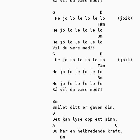
Så vil du være med?!

G                  D

 He jo lo le lo le lo     (joik)

                  F#m

He jo lo le lo le lo

                  Bm

He jo lo le lo le lo

Vil du være med?!

G                  D

 He jo lo le lo le lo     (joik)

                  F#m

He jo lo le lo le lo

                  Bm

He jo lo le lo le lo

Så vil du være med?!

Bm

Smilet ditt er gaven din.

D

Det kan lyse opp ett sinn.

A                        G

Du har en helbredende kraft,

   Bm
