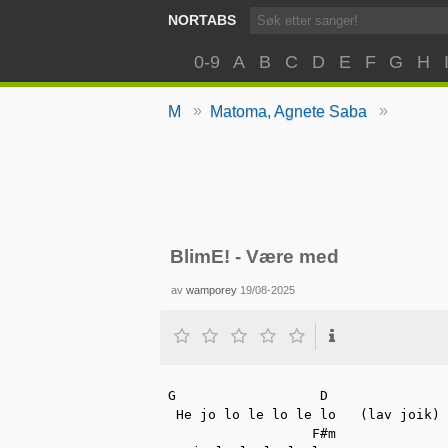
NORTABS
0-9
A
B
C
D
E
F
G
H
»
»
M
Matoma, Agnete Saba
BlimE! - Være med
av
wamporey
19/08-2025
G                  D

 He jo lo le lo le lo   (lav joik)

                  F#m
