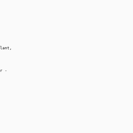
lant,

   

r -
