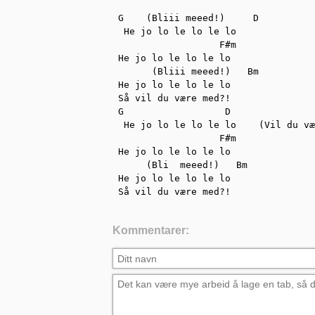
G    (Bliii meeed!)     D

 He jo lo le lo le lo  

                  F#m

He jo lo le lo le lo

      (Bliii meeed!)   Bm

He jo lo le lo le lo

Så vil du være med?!

G                  D

 He jo lo le lo le lo    (Vil du væ
                  F#m

He jo lo le lo le lo

     (Bli  meeed!)   Bm

He jo lo le lo le lo

Så vil du være med?!
Kommentarer: