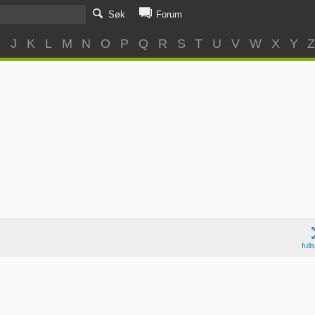
Søk
Forum
I
J
K
L
M
N
O
P
Q
R
S
T
U
V
W
X
Y
full