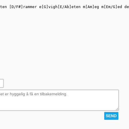
ten [D/F#]rammer e[G]vigh[E/Ab]eten m[Am]eg m[Em/G]ed de