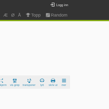
Logg inn
Z
Æ
Ø
Å
Topp
Random
skjerm
vis grep
transponer
lytt
skriv ut
mer