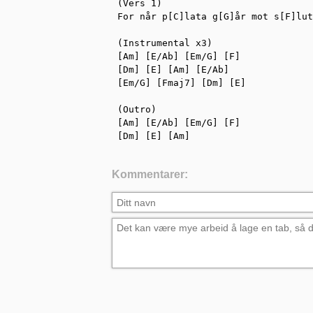
(Vers 1)

For når p[C]lata g[G]år mot s[F]lut
(Instrumental x3)

[Am] [E/Ab] [Em/G] [F]

[Dm] [E] [Am] [E/Ab]

[Em/G] [Fmaj7] [Dm] [E]

(Outro)

[Am] [E/Ab] [Em/G] [F]

[Dm] [E] [Am]
Kommentarer: