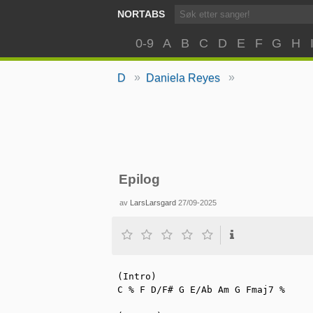
NORTABS
0-9
A
B
C
D
E
F
G
H
»
»
D
Daniela Reyes
Epilog
av
LarsLarsgard
27/09-2025
(Intro)

C % F D/F# G E/Ab Am G Fmaj7 %
