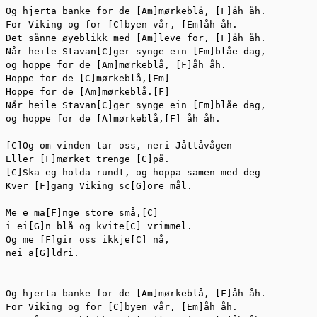
Og hjerta banke for de [Am]mørkeblå, [F]åh åh.

For Viking og for [C]byen vår, [Em]åh åh.

Det sånne øyeblikk med [Am]leve for, [F]åh åh.

Når heile Stavan[C]ger synge ein [Em]blåe dag,

og hoppe for de [Am]mørkeblå, [F]åh åh.

Hoppe for de [C]mørkeblå,[Em]

Hoppe for de [Am]mørkeblå.[F]

Når heile Stavan[C]ger synge ein [Em]blåe dag,

og hoppe for de [A]mørkeblå,[F] åh åh.

[C]Og om vinden tar oss, neri Jåttåvågen

Eller [F]mørket trenge [C]på.

[C]Ska eg holda rundt, og hoppa samen med deg

Kver [F]gang Viking sc[G]ore mål.

Me e ma[F]nge store små,[C]

i ei[G]n blå og kvite[C] vrimmel.

Og me [F]gir oss ikkje[C] nå,

nei a[G]ldri.

Og hjerta banke for de [Am]mørkeblå, [F]åh åh.

For Viking og for [C]byen vår, [Em]åh åh.
