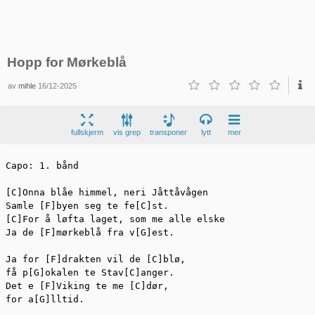
Hopp for Mørkeblå
av
mihle
16/12-2025
fullskjerm
vis grep
transponer
lytt
mer
Capo: 1. bånd

[C]Onna blåe himmel, neri Jåttåvågen

Samle [F]byen seg te fe[C]st.

[C]For å løfta laget, som me alle elske

Ja de [F]mørkeblå fra v[G]est.

Ja for [F]drakten vil de [C]blø,

få p[G]okalen te Stav[C]anger.

Det e [F]Viking te me [C]dør,

for a[G]lltid.
