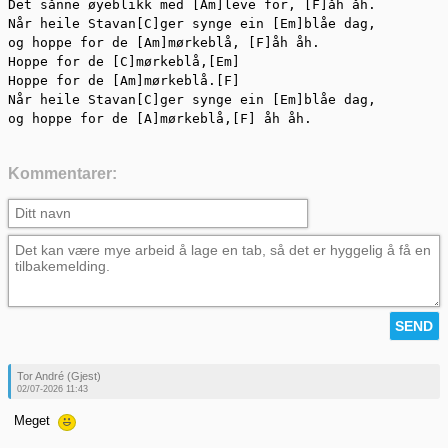
Det sånne øyeblikk med [Am]leve for, [F]åh åh.

Når heile Stavan[C]ger synge ein [Em]blåe dag,

og hoppe for de [Am]mørkeblå, [F]åh åh.

Hoppe for de [C]mørkeblå,[Em]

Hoppe for de [Am]mørkeblå.[F]

Når heile Stavan[C]ger synge ein [Em]blåe dag,

og hoppe for de [A]mørkeblå,[F] åh åh.
Kommentarer:
Tor André (Gjest)
02/07-2026 11:43
Meget