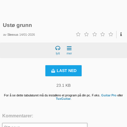
Ustø grunn
av
Sleexus
14/01-2026
lytt
mer
LAST NED
23.1 KB
For å se dette tabulaturet må du installere et program på din pc. F.eks.
Guitar Pro
eller
TuxGuitar
.
Kommentarer: