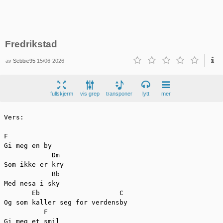
Fredrikstad
av
Sebbie95
15/06-2026
fullskjerm
vis grep
transponer
lytt
mer
Vers:

F

Gi meg en by

            Dm

Som ikke er kry

            Bb

Med nesa i sky

       Eb                    C

Og som kaller seg for verdensby

          F

Gi meg et smil
