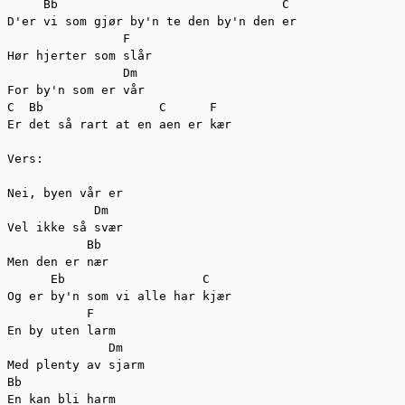
     Bb                               C

D'er vi som gjør by'n te den by'n den er

                F

Hør hjerter som slår

                Dm

For by'n som er vår

C  Bb                C      F

Er det så rart at en aen er kær

Vers:

Nei, byen vår er

            Dm

Vel ikke så svær

           Bb

Men den er nær

      Eb                   C

Og er by'n som vi alle har kjær

           F

En by uten larm

              Dm

Med plenty av sjarm

Bb

En kan bli harm
