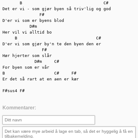
       B                                 C#

Det er vi - som gjør byen så triv'lig og god

               F#

D'er vi som er byens blod

           D#m

Her vil vi alltid bo

     B                                C#

D'er vi som gjør by'n te den byen den er

                F#

Hør hjerter som slår

             D#m     C#

For byen som er vår

B                    C#     F#

Er det så rart at en aen er kær

F#sus4 F#
Kommentarer: