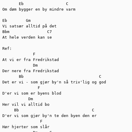
       Eb                  C

Om døm bygger en by mindre varm

Eb        Gm

Vi satsær alltid på det

Bbm                C7

At hele verden kan se

Ref:

             F

At vi er fra Fredrikstad

             Dm

Der nere fra Fredrikstad

       Bb                                C

Det er vi - som gjør by'n så triv'lig og god

               F

D'er vi som er byens blod

           Dm

Her vil vi alltid bo

     Bb                               C

D'er vi som gjør by'n te den byen den er

                F

Hør hjerter som slår
