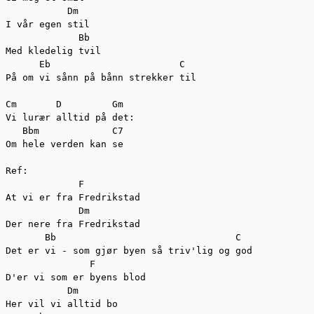
           Dm

I vår egen stil

             Bb

Med kledelig tvil

      Eb                       C

På om vi sånn på bånn strekker til

Cm       D         Gm

Vi lurær alltid på det:

   Bbm             C7 

Om hele verden kan se

Ref:

             F

At vi er fra Fredrikstad

             Dm

Der nere fra Fredrikstad

       Bb                                C

Det er vi - som gjør byen så triv'lig og god

               F

D'er vi som er byens blod

           Dm

Her vil vi alltid bo
