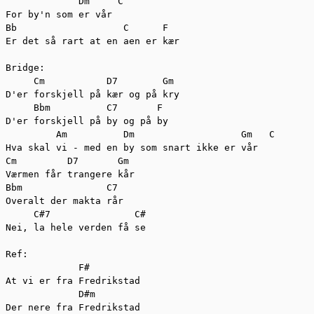
             Dm     C

For by'n som er vår

Bb                   C      F

Er det så rart at en aen er kær

Bridge:

     Cm           D7        Gm

D'er forskjell på kær og på kry

     Bbm          C7       F

D'er forskjell på by og på by

         Am          Dm                   Gm   C

Hva skal vi - med en by som snart ikke er vår

Cm         D7       Gm

Værmen får trangere kår

Bbm               C7

Overalt der makta rår

     C#7               C#

Nei, la hele verden få se

Ref:

             F#

At vi er fra Fredrikstad

             D#m

Der nere fra Fredrikstad
