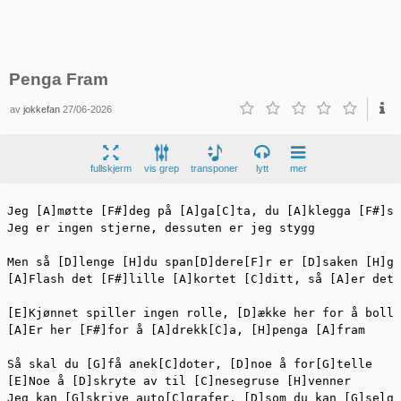
Penga Fram
av
jokkefan
27/06-2026
fullskjerm
vis grep
transponer
lytt
mer
Jeg [A]møtte [F#]deg på [A]ga[C]ta, du [A]klegga [F#]so
Jeg er ingen stjerne, dessuten er jeg stygg

Men så [D]lenge [H]du span[D]dere[F]r er [D]saken [H]ga
[A]Flash det [F#]lille [A]kortet [C]ditt, så [A]er det 
[E]Kjønnet spiller ingen rolle, [D]ække her for å bolle

[A]Er her [F#]for å [A]drekk[C]a, [H]penga [A]fram

Så skal du [G]få anek[C]doter, [D]noe å for[G]telle

[E]Noe å [D]skryte av til [C]nesegruse [H]venner

Jeg kan [G]skrive auto[C]grafer, [D]som du kan [G]selge
