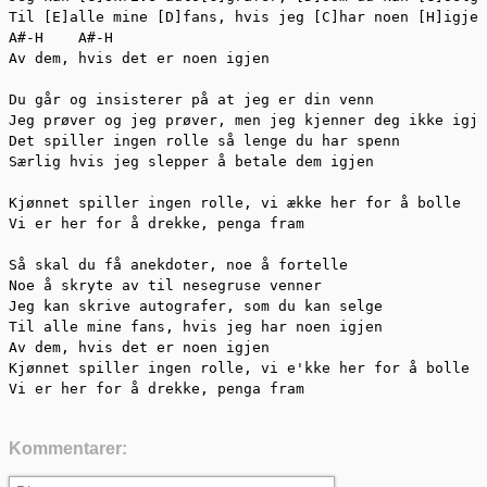
Til [E]alle mine [D]fans, hvis jeg [C]har noen [H]igjen

A#-H    A#-H

Av dem, hvis det er noen igjen

Du går og insisterer på at jeg er din venn

Jeg prøver og jeg prøver, men jeg kjenner deg ikke igje
Det spiller ingen rolle så lenge du har spenn

Særlig hvis jeg slepper å betale dem igjen

Kjønnet spiller ingen rolle, vi ække her for å bolle

Vi er her for å drekke, penga fram

Så skal du få anekdoter, noe å fortelle

Noe å skryte av til nesegruse venner

Jeg kan skrive autografer, som du kan selge

Til alle mine fans, hvis jeg har noen igjen

Av dem, hvis det er noen igjen

Kjønnet spiller ingen rolle, vi e'kke her for å bolle

Vi er her for å drekke, penga fram
Kommentarer: