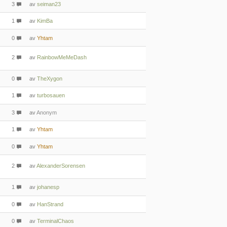
3
av
seiman23
1
av
KimBa
0
av
Yhtam
2
av
RainbowMeMeDash
0
av
TheXygon
1
av
turbosauen
3
av
Anonym
1
av
Yhtam
0
av
Yhtam
2
av
AlexanderSorensen
1
av
johanesp
0
av
HanStrand
0
av
TerminalChaos