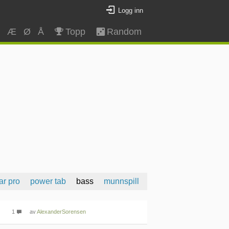
Logg inn
Z
Æ
Ø
Å
Topp
Random
ar pro
power tab
bass
munnspill
1
av
AlexanderSorensen