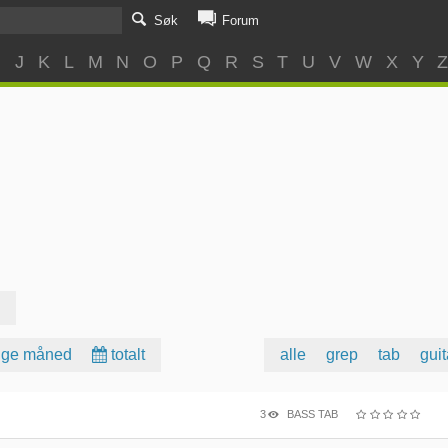
Søk
Forum
I
J
K
L
M
N
O
P
Q
R
S
T
U
V
W
X
Y
rige måned
totalt
alle
grep
tab
guit
3
BASS TAB