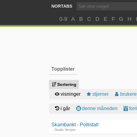
NORTABS
0-9
A
B
C
D
E
F
G
H
Topplister
Sortering
visninger
stjerner
brukere
i går
denne måneden
for
Skambankt - Poltistat!
- Studio Versjon