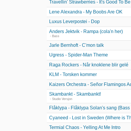
Travellin' Strawberries - It's Good To 
Lene Alexandra - My Boobs Are OK
Luxus Leverpostei - Dop
Anders Jektvik - Rampa (cola'n her)
- Bass
Jarle Bernhoft - C'mon talk
Ugress - Spider-Man Theme
Raga Rockers - Når knoklene blir gelé
KLM - Torsken kommer
Kaizers Orchestra - Señor Flamingos A
Skambankt - Skambankt!
- Studio Versjon
Flåklypa - Flåklypa Solan's sang (Bass
Cyaneed - Lost in Sweden (Where is Th
Termial Chaos - Yelling At Me Intro