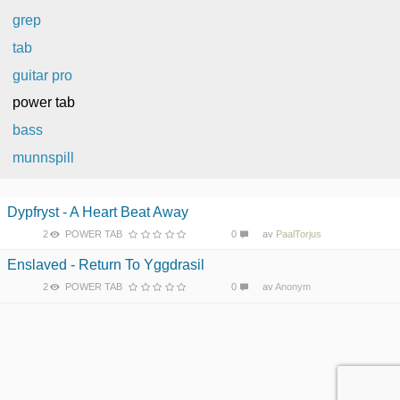
grep
tab
guitar pro
power tab
bass
munnspill
Dypfryst - A Heart Beat Away
2
POWER TAB
0
av
PaalTorjus
Enslaved - Return To Yggdrasil
2
POWER TAB
0
av
Anonym