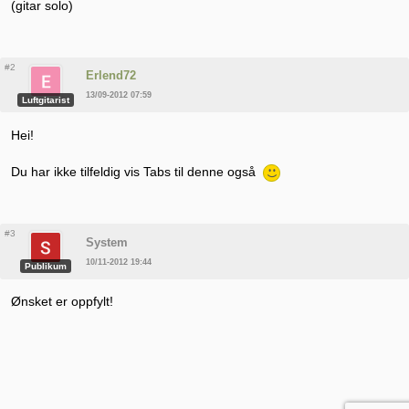
(gitar solo)
#2
Erlend72
13/09-2012 07:59
Luftgitarist
Hei!
Du har ikke tilfeldig vis Tabs til denne også
#3
System
10/11-2012 19:44
Publikum
Ønsket er oppfylt!