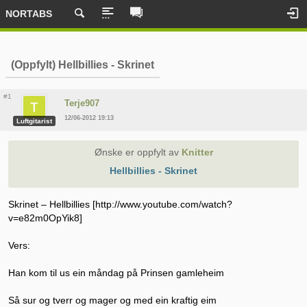
NORTABS
(Oppfylt) Hellbillies - Skrinet
#1
Terje907
12/06-2012 19:13
Luftgitarist
Ønske er oppfylt av
Knitter
Hellbillies - Skrinet
Skrinet – Hellbillies [http://www.youtube.com/watch?
v=e82m0OpYik8]
Vers:
Han kom til us ein måndag på Prinsen gamleheim
Så sur og tverr og mager og med ein kraftig eim