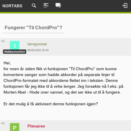
NORTABS
Fungerer "Til ChordPro"?
#1
larsgunnar
06/09-2016 20:54
Hobbymusiker
Hei,
for noen år siden fikk vi funksjonen "Til ChordPro" som kunne
konvertere sanger som hadde akkorder på separate linjer til
ChordPro-formatet med akkordene flettet inn i teksten. Denne
funksjonen får jeg ikke til å virke lenger. Jeg forsøkte nå f.eks. på
Morten Abel - Hode over vannet, og det ser ikke ut til å fungere.
Er det mulig å få aktivisert denne funksjonen igjen?
#2
Pitmairen