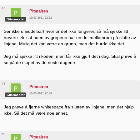
#7
Pitmairen
10/03-2021 22:32
Gitarmester
Ser ikke umiddelbart hvorfor det ikke fungerer, så må sjekke litt
nøyere. Ser at noen av grepene har en del mellomrom på slutte av
linjene. Mulig det kan være en grunn, men det burde ikke det.
Jeg må sjekke litt i koden, men får ikke gjort det i dag. Skal prøve å
se på de i løpet av de neste dagene.
#8
Pitmairen
10/03-2021 22:36
Gitarmester
Jeg prøve å fjerne whitespace fra slutten av linjene, men det hjalp
ikke. Så det må være noe annet.
#9
Pitmairen