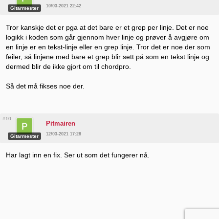
10/03-2021 22:42
Gitarmester
Tror kanskje det er pga at det bare er et grep per linje. Det er noe
logikk i koden som går gjennom hver linje og prøver å avgjøre om
en linje er en tekst-linje eller en grep linje. Tror det er noe der som
feiler, så linjene med bare et grep blir sett på som en tekst linje og
dermed blir de ikke gjort om til chordpro.
Så det må fikses noe der.
#10
Pitmairen
12/03-2021 17:28
Gitarmester
Har lagt inn en fix. Ser ut som det fungerer nå.