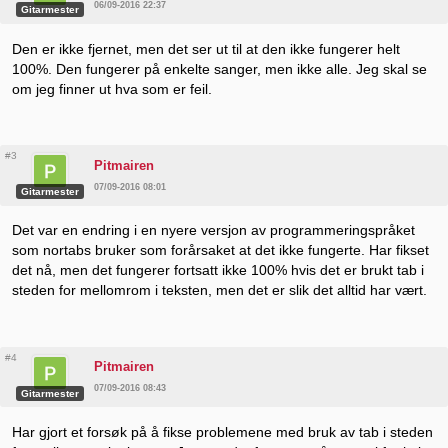
06/09-2016 22:37
Gitarmester
Den er ikke fjernet, men det ser ut til at den ikke fungerer helt
100%. Den fungerer på enkelte sanger, men ikke alle. Jeg skal se
om jeg finner ut hva som er feil.
#3
Pitmairen
07/09-2016 08:01
Gitarmester
Det var en endring i en nyere versjon av programmeringspråket
som nortabs bruker som forårsaket at det ikke fungerte. Har fikset
det nå, men det fungerer fortsatt ikke 100% hvis det er brukt tab i
steden for mellomrom i teksten, men det er slik det alltid har vært.
#4
Pitmairen
07/09-2016 08:43
Gitarmester
Har gjort et forsøk på å fikse problemene med bruk av tab i steden