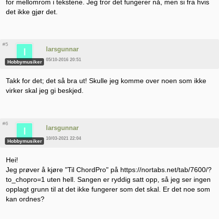
for mellomrom i tekstene. Jeg tror det fungerer nå, men si fra hvis
det ikke gjør det.
#5
larsgunnar
05/10-2016 20:51
Hobbymusiker
Takk for det; det så bra ut! Skulle jeg komme over noen som ikke
virker skal jeg gi beskjed.
#6
larsgunnar
10/03-2021 22:04
Hobbymusiker
Hei!
Jeg prøver å kjøre "Til ChordPro" på https://nortabs.net/tab/7600/?
to_chopro=1 uten hell. Sangen er ryddig satt opp, så jeg ser ingen
opplagt grunn til at det ikke fungerer som det skal. Er det noe som
kan ordnes?