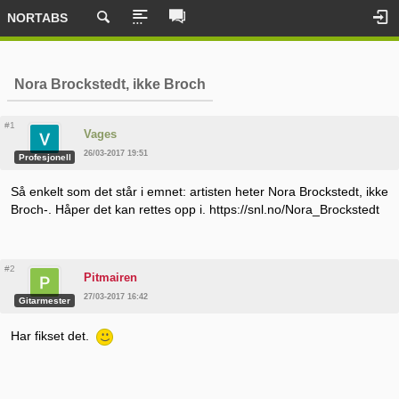
NORTABS
Nora Brockstedt, ikke Broch
#1
Vages
26/03-2017 19:51
Profesjonell
Så enkelt som det står i emnet: artisten heter Nora Brockstedt, ikke
Broch-. Håper det kan rettes opp i. https://snl.no/Nora_Brockstedt
#2
Pitmairen
27/03-2017 16:42
Gitarmester
Har fikset det.