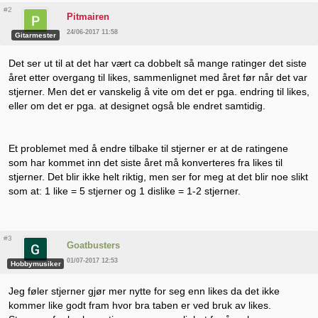
#2
Pitmairen
24/06-2017 11:58
Gitarmester
Det ser ut til at det har vært ca dobbelt så mange ratinger det siste
året etter overgang til likes, sammenlignet med året før når det var
stjerner. Men det er vanskelig å vite om det er pga. endring til likes,
eller om det er pga. at designet også ble endret samtidig.
Et problemet med å endre tilbake til stjerner er at de ratingene
som har kommet inn det siste året må konverteres fra likes til
stjerner. Det blir ikke helt riktig, men ser for meg at det blir noe slikt
som at: 1 like = 5 stjerner og 1 dislike = 1-2 stjerner.
#3
Goatbusters
01/07-2017 12:53
Hobbymusiker
Jeg føler stjerner gjør mer nytte for seg enn likes da det ikke
kommer like godt fram hvor bra taben er ved bruk av likes.