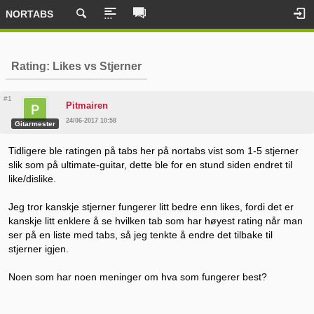
NORTABS
Rating: Likes vs Stjerner
#1
Pitmairen
24/06-2017 10:58
Gitarmester
Tidligere ble ratingen på tabs her på nortabs vist som 1-5 stjerner
slik som på ultimate-guitar, dette ble for en stund siden endret til
like/dislike.
Jeg tror kanskje stjerner fungerer litt bedre enn likes, fordi det er
kanskje litt enklere å se hvilken tab som har høyest rating når man
ser på en liste med tabs, så jeg tenkte å endre det tilbake til
stjerner igjen.
Noen som har noen meninger om hva som fungerer best?