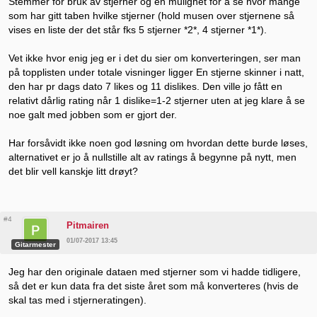
Stemmer for bruk av stjerner og en mulighet for å se hvor mange
som har gitt taben hvilke stjerner (hold musen over stjernene så
vises en liste der det står fks 5 stjerner *2*, 4 stjerner *1*).
Vet ikke hvor enig jeg er i det du sier om konverteringen, ser man
på topplisten under totale visninger ligger En stjerne skinner i natt,
den har pr dags dato 7 likes og 11 dislikes. Den ville jo fått en
relativt dårlig rating når 1 dislike=1-2 stjerner uten at jeg klare å se
noe galt med jobben som er gjort der.
Har forsåvidt ikke noen god løsning om hvordan dette burde løses,
alternativet er jo å nullstille alt av ratings å begynne på nytt, men
det blir vell kanskje litt drøyt?
#4
Pitmairen
01/07-2017 13:45
Gitarmester
Jeg har den originale dataen med stjerner som vi hadde tidligere,
så det er kun data fra det siste året som må konverteres (hvis de
skal tas med i stjerneratingen).