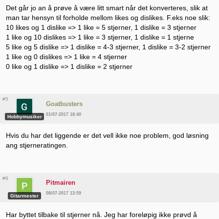
Det går jo an å prøve å være litt smart når det konverteres, slik at
man tar hensyn til forholde mellom likes og dislikes. F.eks noe slik:
10 likes og 1 dislike => 1 like = 5 stjerner, 1 dislike = 3 stjerner
1 like og 10 dislikes => 1 like = 3 stjerner, 1 dislike = 1 stjerne
5 like og 5 dislike => 1 dislike = 4-3 stjerner, 1 dislike = 3-2 stjerner
1 like og 0 dislikes => 1 like = 4 stjerner
0 like og 1 dislike => 1 dislike = 2 stjerner
#5
Goatbusters
01/07-2017 18:40
Hobbymusiker
Hvis du har det liggende er det vell ikke noe problem, god løsning
ang stjerneratingen.
#6
Pitmairen
08/07-2017 13:59
Gitarmester
Har byttet tilbake til stjerner nå. Jeg har foreløpig ikke prøvd å